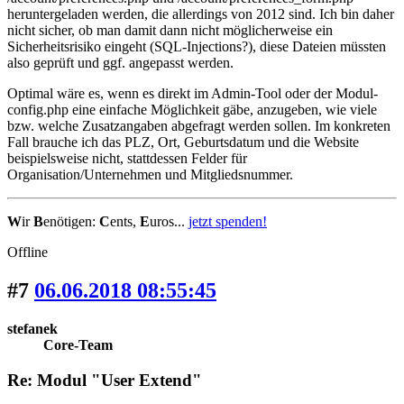
heruntergeladen werden, die allerdings von 2012 sind. Ich bin daher
nicht sicher, ob man damit dann nicht möglicherweise ein
Sicherheitsrisiko eingeht (SQL-Injections?), diese Dateien müssten
also geprüft und ggf. angepasst werden.
Optimal wäre es, wenn es direkt im Admin-Tool oder der Modul-
config.php eine einfache Möglichkeit gäbe, anzugeben, wie viele
bzw. welche Zusatzangaben abgefragt werden sollen. Im konkreten
Fall brauche ich das PLZ, Ort, Geburtsdatum und die Website
beispielsweise nicht, stattdessen Felder für
Organisation/Unternehmen und Mitgliedsnummer.
W
ir
B
enötigen:
C
ents,
E
uros...
jetzt spenden!
Offline
#7
06.06.2018 08:55:45
stefanek
Core-Team
Re: Modul "User Extend"