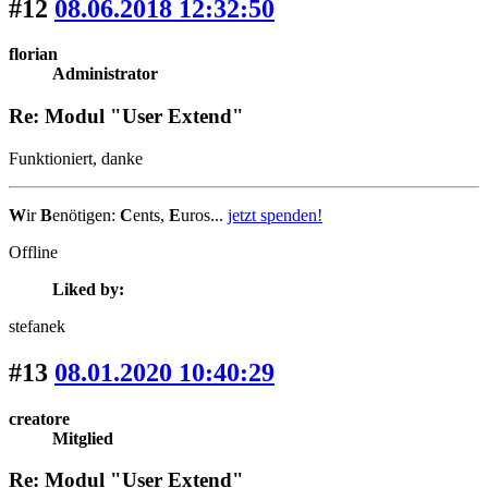
#12
08.06.2018 12:32:50
florian
Administrator
Re: Modul "User Extend"
Funktioniert, danke
W
ir
B
enötigen:
C
ents,
E
uros...
jetzt spenden!
Offline
Liked by:
stefanek
#13
08.01.2020 10:40:29
creatore
Mitglied
Re: Modul "User Extend"