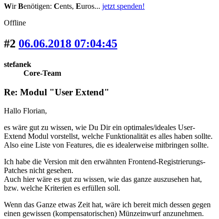
W
ir
B
enötigen:
C
ents,
E
uros...
jetzt spenden!
Offline
#2
06.06.2018 07:04:45
stefanek
Core-Team
Re: Modul "User Extend"
Hallo Florian,
es wäre gut zu wissen, wie Du Dir ein optimales/ideales User-
Extend Modul vorstellst, welche Funktionalität es alles haben sollte.
Also eine Liste von Features, die es idealerweise mitbringen sollte.
Ich habe die Version mit den erwähnten Frontend-Registrierungs-
Patches nicht gesehen.
Auch hier wäre es gut zu wissen, wie das ganze auszusehen hat,
bzw. welche Kriterien es erfüllen soll.
Wenn das Ganze etwas Zeit hat, wäre ich bereit mich dessen gegen
einen gewissen (kompensatorischen) Münzeinwurf anzunehmen.