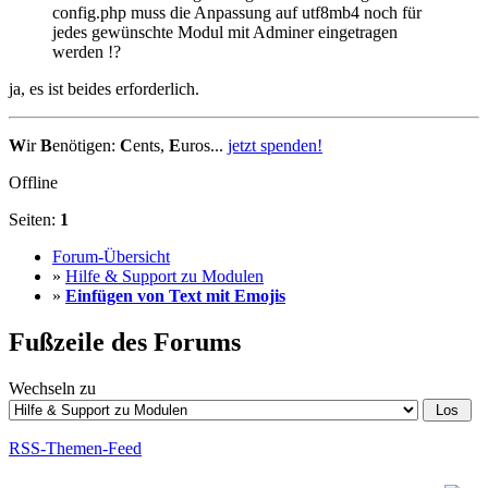
config.php muss die Anpassung auf utf8mb4 noch für
jedes gewünschte Modul mit Adminer eingetragen
werden !?
ja, es ist beides erforderlich.
W
ir
B
enötigen:
C
ents,
E
uros...
jetzt spenden!
Offline
Seiten:
1
Forum-Übersicht
»
Hilfe & Support zu Modulen
»
Einfügen von Text mit Emojis
Fußzeile des Forums
Wechseln zu
RSS-Themen-Feed