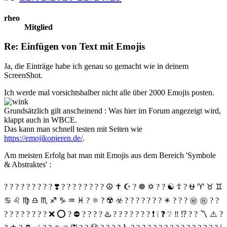
rheo
Mitglied
Re: Einfügen von Text mit Emojis
Ja, die Einträge habe ich genau so gemacht wie in deinem
ScreenShot.
Ich werde mal vorsichtshalber nicht alle über 2000 Emojis posten.
Grundsätzlich gilt anscheinend : Was hier im Forum angezeigt wird,
klappt auch in WBCE.
Das kann man schnell testen mit Seiten wie
https://emojikopieren.de/
.
Am meisten Erfolg hat man mit Emojis aus dem Bereich 'Symbole
& Abstraktes' :
? ? ? ? ? ? ? ? ? ❣️ ? ? ? ? ? ? ? ? ☮️ ✝️ ☪️ ? ☸️ ✡️ ? ? ☯️ ☦️ ? ⛎ ♈️ ♉️ ♊️
♋️ ♌️ ♍️ ♎️ ♏️ ♐️ ♑️ ♒️ ♓️ ? ⚛️ ? ☢️ ☣️ ? ? ? ?️ ? ? ?️ ✴️ ? ? ? ㊙️ ㊗️ ? ?
? ? ?️ ?️ ? ? ?️ ? ❌ ⭕️ ? ⛔️ ? ? ? ? ♨️ ? ? ? ? ? ? ? ❗️ ❕ ❓ ❔ ‼️ ⁉️ ? ? 〽️ ⚠️ ?