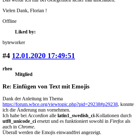
Vielen Dank, Florian !
Offline
Liked by:
byteworker
#4
12.01.2020 17:49:51
rheo
Mitglied
Re: Einfügen von Text mit Emojis
Dank der Anleitung im Thema
https://forum.wbce.org/viewtopic.php?pid=29238#p29238
, konnte
ich die Änderung nun vornehmen.
Ich habe bei
Accordion
alle
latin1_swedish_ci
-Kollationen durch
utf8_unicode_ci
ersetzt und es funktioniert sowohl in
Firefox
als
auch in
Chrome
.
Überall werden die Emojis einwandfrei angezeigt.