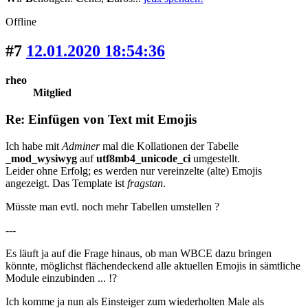
Offline
#7
12.01.2020 18:54:36
rheo
Mitglied
Re: Einfügen von Text mit Emojis
Ich habe mit
Adminer
mal die Kollationen der Tabelle
_mod_wysiwyg
auf
utf8mb4_unicode_ci
umgestellt.
Leider ohne Erfolg; es werden nur vereinzelte (alte) Emojis
angezeigt. Das Template ist
fragstan
.
Müsste man evtl. noch mehr Tabellen umstellen ?
---
Es läuft ja auf die Frage hinaus, ob man WBCE dazu bringen
könnte, möglichst flächendeckend alle aktuellen Emojis in sämtliche
Module einzubinden ... !?
Ich komme ja nun als Einsteiger zum wiederholten Male als