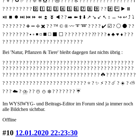
? ⚜️ ? ♻️ ✅ ?️ ? ❇️ ✳️ ❎ ? ? Ⓜ️ ? ? ? ? ♿️ ?️ ? ?️ ? ? ? ? ? ? ? ? ? ? ? ? ? ℹ️
? ? ? ? ? ? ? ? ? 0️⃣ 1️⃣ 2️⃣ 3️⃣ 4️⃣ 5️⃣ 6️⃣ 7️⃣ 8️⃣ 9️⃣ ? ? #️⃣ *️⃣ ▶️ ⏸
⏯ ⏹ ⏺ ⏭ ⏮ ⏩ ⏪ ⏫ ⏬ ◀️ ? ? ➡️ ⬅️ ⬆️ ⬇️ ↗️ ↘️ ↙️ ↖️ ↕️ ↔️ ↪️ ↩️ ⤴️ ⤵️
? ? ? ? ? ? ? ➕ ➖ ➗ ✖️ ? ? ™️ ©️ ®️ 〰️ ➰ ➿ ? ? ? ? ✔️ ☑️ ? ⚪️ ⚫️ ? ?
? ? ? ? ? ? ? ? ▪️ ▫️ ◾️ ◽️ ◼️ ◻️ ⬛️ ⬜️ ? ? ? ? ? ? ? ? ?? ? ? ? ♠️ ♣️ ♥️ ♦️ ? ? ?️
? ? ? ? ? ? ? ? ? ? ? ? ? ? ? ? ? ? ? ? ? ? ? ?
Bei 'Natur, Pflanzen & Tiere' bleibt dagegen fast nichts übrig :
? ? ? ? ? ? ? ? ? ? ? ? ? ? ? ? ? ? ? ? ? ? ? ? ? ? ? ? ? ? ? ? ? ? ? ? ? ? ?
? ? ? ? ? ? ? ? ? ? ? ? ? ? ? ? ? ? ? ? ? ? ? ? ? ? ? ? ? ? ? ? ? ? ? ? ? ? ?
? ? ? ? ? ? ? ? ? ? ? ? ? ? ? ? ? ? ? ? ? ? ? ? ? ? ? ? ? ☘️ ? ? ? ? ? ? ? ? ?
? ? ? ? ? ? ? ? ? ? ? ? ? ? ? ? ? ? ? ? ? ? ? ? ? ⭐️ ? ✨ ⚡️ ? ? ☄️ ? ☀️ ? ⛅️
? ? ? ☁️ ? ⛈ ? ? ☃️ ⛄️ ❄️ ? ? ? ? ? ? ? ☔️
Im WYSIWYG- und Beitrags-Editor im Forum sind ja immer noch
alle Bildchen sichtbar.
Offline
#10
12.01.2020 22:23:30