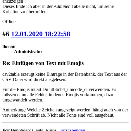
anzuzeigen !
Dieses finde ich aber in der
Adminer
-Tabelle nicht, um seine
Kollation zu überprüfen.
Offline
#6
12.01.2020 18:22:58
florian
Administrator
Re: Einfügen von Text mit Emojis
csv2table erzeugt keine Einträge in der Datenbank, der Text aus der
CSV-Datei wird direkt ausgelesen.
Für die Emojis musst Du utf8mb4_unicode_ci verwenden. Es
müssen dann alle Felder, in denen Emojis vorkommen, dazu
umgewandelt werden.
Anmerkung: Welche Zeichen angezeigt werden, hängt auch von der
verwendeten Schrift ab. Nicht alle Fonts sind voll ausgebaut.
W
ir
B
enötigen:
C
ents,
E
uros...
jetzt spenden!