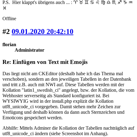
P.S. Hier klappt's übrigens auch ... : ♈ ♉ ♊ ♋ ♌ ♍ ♎ ♏ ♐ ♑ ♒
♓
Offline
#2
09.01.2020 20:42:10
florian
Administrator
Re: Einfügen von Text mit Emojis
Das liegt nicht am CKEditor (deshalb habe ich das Thema mal
verschoben), sondern an den jeweiligen Tabellen in der Datenbank
und tritt z.B. auch mit NWI auf. Diese Tabellen werden mit der
Kollation "latin1_swedish_ci" angelegt, bzw. der Kollation, die vom
Webhoster serverseitig als Standard konfiguriert ist. Bei
WYSIWYIG wird in der install.php explizit die Kollation
utf8_unicode_ci vorgegeben. Damit stehen mehr Zeichen zur
Verfügung und deshalb können da dann auch Sternzeichen und
Emoticons gespeichert werden.
Abhilfe: Mittels Adminer die Kollation der Tabellen nachträglich auf
utf8_unicode_ci ändern (siehe Screenshot im Anhang).