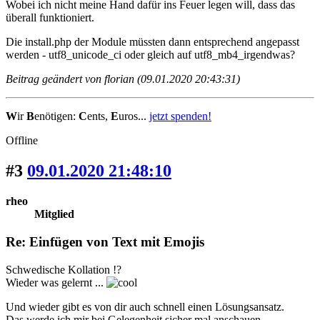
Wobei ich nicht meine Hand dafür ins Feuer legen will, dass das
überall funktioniert.
Die install.php der Module müssten dann entsprechend angepasst
werden - utf8_unicode_ci oder gleich auf utf8_mb4_irgendwas?
Beitrag geändert von florian (09.01.2020 20:43:31)
W
ir
B
enötigen:
C
ents,
E
uros...
jetzt spenden!
Offline
#3
09.01.2020 21:48:10
rheo
Mitglied
Re: Einfügen von Text mit Emojis
Schwedische Kollation !?
Wieder was gelernt ...
Und wieder gibt es von dir auch schnell einen Lösungsansatz.
Das werde ich mir bei Gelegenheit sicher mal anschauen.