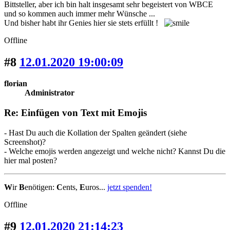
Bittsteller, aber ich bin halt insgesamt sehr begeistert von WBCE
und so kommen auch immer mehr Wünsche ...
Und bisher habt ihr Genies hier sie stets erfüllt !
Offline
#8
12.01.2020 19:00:09
florian
Administrator
Re: Einfügen von Text mit Emojis
- Hast Du auch die Kollation der Spalten geändert (siehe
Screenshot)?
- Welche emojis werden angezeigt und welche nicht? Kannst Du die
hier mal posten?
W
ir
B
enötigen:
C
ents,
E
uros...
jetzt spenden!
Offline
#9
12.01.2020 21:14:23