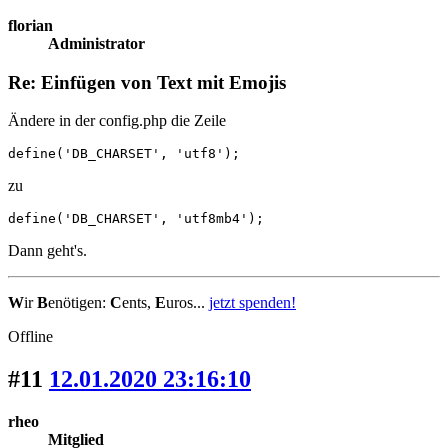
florian
Administrator
Re: Einfügen von Text mit Emojis
Ändere in der config.php die Zeile
define('DB_CHARSET', 'utf8');
zu
define('DB_CHARSET', 'utf8mb4');
Dann geht's.
W
ir
B
enötigen:
C
ents,
E
uros...
jetzt spenden!
Offline
#11
12.01.2020 23:16:10
rheo
Mitglied