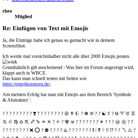
rheo
Mitglied
Re: Einfügen von Text mit Emojis
Ja, die Einträge habe ich genau so gemacht wie in deinem
ScreenShot.
Ich werde mal vorsichtshalber nicht alle über 2000 Emojis posten.
Grundsätzlich gilt anscheinend : Was hier im Forum angezeigt wird,
klappt auch in WBCE.
Das kann man schnell testen mit Seiten wie
https://emojikopieren.de/
.
Am meisten Erfolg hat man mit Emojis aus dem Bereich 'Symbole
& Abstraktes' :
? ? ? ? ? ? ? ? ? ❣️ ? ? ? ? ? ? ? ? ☮️ ✝️ ☪️ ? ☸️ ✡️ ? ? ☯️ ☦️ ? ⛎ ♈️ ♉️ ♊️
♋️ ♌️ ♍️ ♎️ ♏️ ♐️ ♑️ ♒️ ♓️ ? ⚛️ ? ☢️ ☣️ ? ? ? ?️ ? ? ?️ ✴️ ? ? ? ㊙️ ㊗️ ? ?
? ? ?️ ?️ ? ? ?️ ? ❌ ⭕️ ? ⛔️ ? ? ? ? ♨️ ? ? ? ? ? ? ? ❗️ ❕ ❓ ❔ ‼️ ⁉️ ? ? 〽️ ⚠️ ?