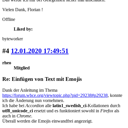
Vielen Dank, Florian !
Offline
Liked by:
byteworker
#4
12.01.2020 17:49:51
rheo
Mitglied
Re: Einfügen von Text mit Emojis
Dank der Anleitung im Thema
https://forum.wbce.org/viewtopic.php?pid=29238#p29238
, konnte
ich die Änderung nun vornehmen.
Ich habe bei
Accordion
alle
latin1_swedish_ci
-Kollationen durch
utf8_unicode_ci
ersetzt und es funktioniert sowohl in
Firefox
als
auch in
Chrome
.
Überall werden die Emojis einwandfrei angezeigt.