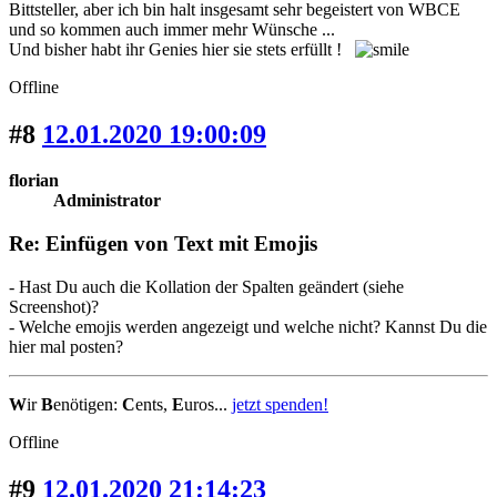
Bittsteller, aber ich bin halt insgesamt sehr begeistert von WBCE
und so kommen auch immer mehr Wünsche ...
Und bisher habt ihr Genies hier sie stets erfüllt !
Offline
#8
12.01.2020 19:00:09
florian
Administrator
Re: Einfügen von Text mit Emojis
- Hast Du auch die Kollation der Spalten geändert (siehe
Screenshot)?
- Welche emojis werden angezeigt und welche nicht? Kannst Du die
hier mal posten?
W
ir
B
enötigen:
C
ents,
E
uros...
jetzt spenden!
Offline
#9
12.01.2020 21:14:23