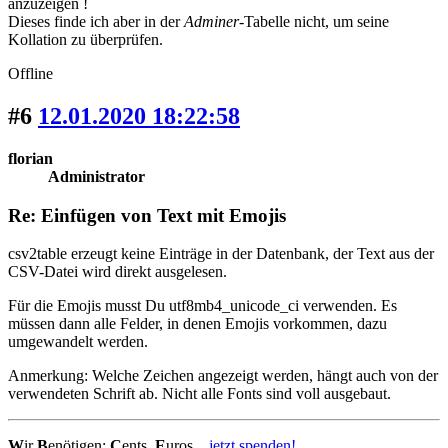
anzuzeigen !
Dieses finde ich aber in der
Adminer
-Tabelle nicht, um seine
Kollation zu überprüfen.
Offline
#6
12.01.2020 18:22:58
florian
Administrator
Re: Einfügen von Text mit Emojis
csv2table erzeugt keine Einträge in der Datenbank, der Text aus der
CSV-Datei wird direkt ausgelesen.
Für die Emojis musst Du utf8mb4_unicode_ci verwenden. Es
müssen dann alle Felder, in denen Emojis vorkommen, dazu
umgewandelt werden.
Anmerkung: Welche Zeichen angezeigt werden, hängt auch von der
verwendeten Schrift ab. Nicht alle Fonts sind voll ausgebaut.
W
ir
B
enötigen:
C
ents,
E
uros...
jetzt spenden!