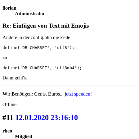
florian
Administrator
Re: Einfügen von Text mit Emojis
Ändere in der config.php die Zeile
define('DB_CHARSET', 'utf8');
zu
define('DB_CHARSET', 'utf8mb4');
Dann geht's.
W
ir
B
enötigen:
C
ents,
E
uros...
jetzt spenden!
Offline
#11
12.01.2020 23:16:10
rheo
Mitglied