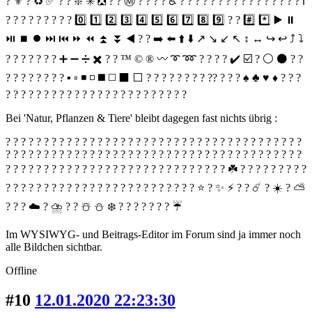
? ⚜️ ? ♻️ ✅ ?️ ? ❇️ ✳️ ❎ ? ? Ⓜ️ ? ? ? ? ♿️ ?️ ? ?️ ? ? ? ? ? ? ? ? ? ? ? ? ? ℹ️
? ? ? ? ? ? ? ? ? 0️⃣ 1️⃣ 2️⃣ 3️⃣ 4️⃣ 5️⃣ 6️⃣ 7️⃣ 8️⃣ 9️⃣ ? ? #️⃣ *️⃣ ▶️ ⏸
⏯ ⏹ ⏺ ⏭ ⏮ ⏩ ⏪ ⏫ ⏬ ◀️ ? ? ➡️ ⬅️ ⬆️ ⬇️ ↗️ ↘️ ↙️ ↖️ ↕️ ↔️ ↪️ ↩️ ⤴️ ⤵️
? ? ? ? ? ? ? ➕ ➖ ➗ ✖️ ? ? ™️ ©️ ®️ 〰️ ➰ ➿ ? ? ? ? ✔️ ☑️ ? ⚪️ ⚫️ ? ?
? ? ? ? ? ? ? ? ▪️ ▫️ ◾️ ◽️ ◼️ ◻️ ⬛️ ⬜️ ? ? ? ? ? ? ? ? ?? ? ? ? ♠️ ♣️ ♥️ ♦️ ? ? ?️
? ? ? ? ? ? ? ? ? ? ? ? ? ? ? ? ? ? ? ? ? ? ? ?
Bei 'Natur, Pflanzen & Tiere' bleibt dagegen fast nichts übrig :
? ? ? ? ? ? ? ? ? ? ? ? ? ? ? ? ? ? ? ? ? ? ? ? ? ? ? ? ? ? ? ? ? ? ? ? ? ? ?
? ? ? ? ? ? ? ? ? ? ? ? ? ? ? ? ? ? ? ? ? ? ? ? ? ? ? ? ? ? ? ? ? ? ? ? ? ? ?
? ? ? ? ? ? ? ? ? ? ? ? ? ? ? ? ? ? ? ? ? ? ? ? ? ? ? ? ? ☘️ ? ? ? ? ? ? ? ? ?
? ? ? ? ? ? ? ? ? ? ? ? ? ? ? ? ? ? ? ? ? ? ? ? ? ⭐️ ? ✨ ⚡️ ? ? ☄️ ? ☀️ ? ⛅️
? ? ? ☁️ ? ⛈ ? ? ☃️ ⛄️ ❄️ ? ? ? ? ? ? ? ☔️
Im WYSIWYG- und Beitrags-Editor im Forum sind ja immer noch
alle Bildchen sichtbar.
Offline
#10
12.01.2020 22:23:30