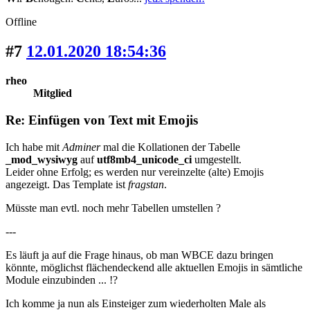
Offline
#7
12.01.2020 18:54:36
rheo
Mitglied
Re: Einfügen von Text mit Emojis
Ich habe mit
Adminer
mal die Kollationen der Tabelle
_mod_wysiwyg
auf
utf8mb4_unicode_ci
umgestellt.
Leider ohne Erfolg; es werden nur vereinzelte (alte) Emojis
angezeigt. Das Template ist
fragstan
.
Müsste man evtl. noch mehr Tabellen umstellen ?
---
Es läuft ja auf die Frage hinaus, ob man WBCE dazu bringen
könnte, möglichst flächendeckend alle aktuellen Emojis in sämtliche
Module einzubinden ... !?
Ich komme ja nun als Einsteiger zum wiederholten Male als