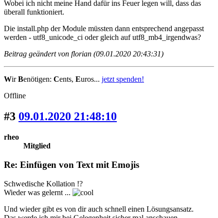
Wobei ich nicht meine Hand dafür ins Feuer legen will, dass das
überall funktioniert.
Die install.php der Module müssten dann entsprechend angepasst
werden - utf8_unicode_ci oder gleich auf utf8_mb4_irgendwas?
Beitrag geändert von florian (09.01.2020 20:43:31)
W
ir
B
enötigen:
C
ents,
E
uros...
jetzt spenden!
Offline
#3
09.01.2020 21:48:10
rheo
Mitglied
Re: Einfügen von Text mit Emojis
Schwedische Kollation !?
Wieder was gelernt ...
Und wieder gibt es von dir auch schnell einen Lösungsansatz.
Das werde ich mir bei Gelegenheit sicher mal anschauen.