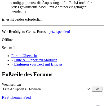
config.php muss die Anpassung auf utf8mb4 noch für
jedes gewünschte Modul mit Adminer eingetragen
werden !?
ja, es ist beides erforderlich.
W
ir
B
enötigen:
C
ents,
E
uros...
jetzt spenden!
Offline
Seiten:
1
Forum-Übersicht
»
Hilfe & Support zu Modulen
»
Einfügen von Text mit Emojis
Fußzeile des Forums
Wechseln zu
RSS-Themen-Feed