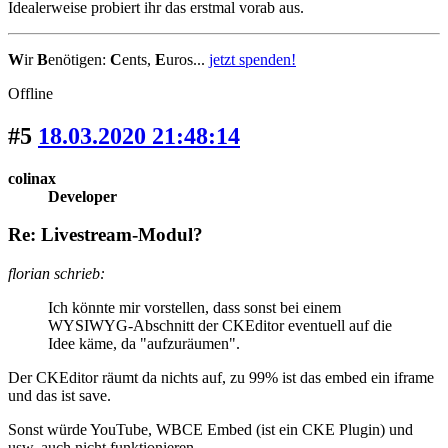
Idealerweise probiert ihr das erstmal vorab aus.
W
ir
B
enötigen:
C
ents,
E
uros...
jetzt spenden!
Offline
#5
18.03.2020 21:48:14
colinax
Developer
Re: Livestream-Modul?
florian schrieb:
Ich könnte mir vorstellen, dass sonst bei einem
WYSIWYG-Abschnitt der CKEditor eventuell auf die
Idee käme, da "aufzuräumen".
Der CKEditor räumt da nichts auf, zu 99% ist das embed ein iframe
und das ist save.
Sonst würde YouTube, WBCE Embed (ist ein CKE Plugin) und
usw. auch nicht funktionieren.