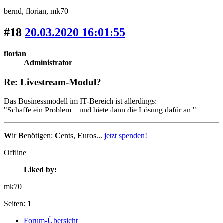
bernd
, florian
, mk70
#18
20.03.2020 16:01:55
florian
Administrator
Re: Livestream-Modul?
Das Businessmodell im IT-Bereich ist allerdings:
"Schaffe ein Problem – und biete dann die Lösung dafür an."
W
ir
B
enötigen:
C
ents,
E
uros...
jetzt spenden!
Offline
Liked by:
mk70
Seiten:
1
Forum-Übersicht