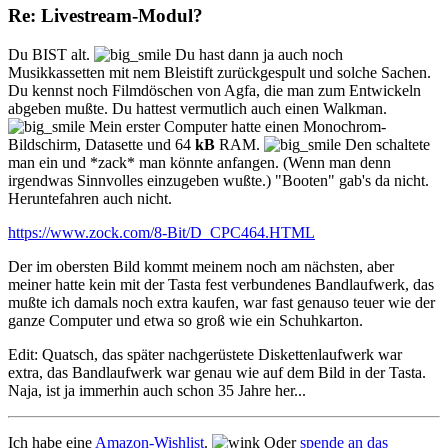
Re: Livestream-Modul?
Du BIST alt.
Du hast dann ja auch noch
Musikkassetten mit nem Bleistift zurückgespult und solche Sachen.
Du kennst noch Filmdöschen von Agfa, die man zum Entwickeln
abgeben mußte. Du hattest vermutlich auch einen Walkman.
Mein erster Computer hatte einen Monochrom-
Bildschirm, Datasette und 64
kB
RAM.
Den schaltete
man ein und *zack* man könnte anfangen. (Wenn man denn
irgendwas Sinnvolles einzugeben wußte.) "Booten" gab's da nicht.
Heruntefahren auch nicht.
https://www.zock.com/8-Bit/D_CPC464.HTML
Der im obersten Bild kommt meinem noch am nächsten,
aber
meiner hatte kein mit der Tasta fest verbundenes Bandlaufwerk
, das
mußte ich damals noch extra kaufen, war fast genauso teuer wie der
ganze Computer und etwa so groß wie ein Schuhkarton.
Edit: Quatsch, das später nachgerüstete Diskettenlaufwerk war
extra, das Bandlaufwerk war genau wie auf dem Bild in der Tasta.
Naja, ist ja immerhin auch schon 35 Jahre her...
Ich habe eine
Amazon-Wishlist
.
Oder
spende an das