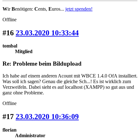
W
ir
B
enötigen:
C
ents,
E
uros...
jetzt spenden!
Offline
#16
23.03.2020 10:33:44
tombal
Mitglied
Re: Probleme beim Bildupload
Ich habe auf einem anderen Acount mit WBCE 1.4.0 OfA installiert.
Was soll ich sagen? Genau die gleiche Sch...! Es ist wirklich zum
Verzweifeln. Dabei sieht es auf localhost (XAMPP) so gut aus und
ganz ohne Probleme.
Offline
#17
23.03.2020 10:36:09
florian
Administrator