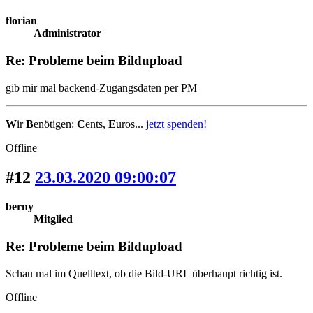
florian
Administrator
Re: Probleme beim Bildupload
gib mir mal backend-Zugangsdaten per PM
W
ir
B
enötigen:
C
ents,
E
uros...
jetzt spenden!
Offline
#12
23.03.2020 09:00:07
berny
Mitglied
Re: Probleme beim Bildupload
Schau mal im Quelltext, ob die Bild-URL überhaupt richtig ist.
Offline