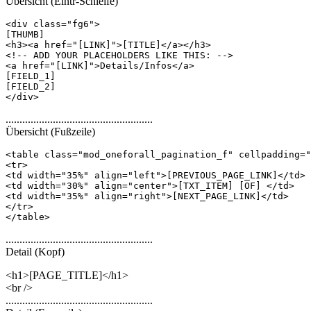
Übersicht (Eintr-Schleife)
<div class="fg6">

[THUMB]

<h3><a href="[LINK]">[TITLE]</a></h3>

<!-- ADD YOUR PLACEHOLDERS LIKE THIS: -->

<a href="[LINK]">Details/Infos</a>

[FIELD_1]

[FIELD_2]

</div>
.....................................................
Übersicht (Fußzeile)
<table class="mod_oneforall_pagination_f" cellpadding="
<tr>

<td width="35%" align="left">[PREVIOUS_PAGE_LINK]</td>

<td width="30%" align="center">[TXT_ITEM] [OF] </td>

<td width="35%" align="right">[NEXT_PAGE_LINK]</td>

</tr>

</table>
.....................................................
Detail (Kopf)
<h1>[PAGE_TITLE]</h1>
<br />
.....................................................