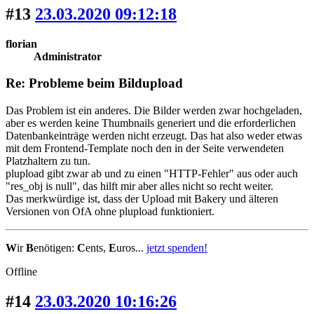
#13
23.03.2020 09:12:18
florian
Administrator
Re: Probleme beim Bildupload
Das Problem ist ein anderes. Die Bilder werden zwar hochgeladen,
aber es werden keine Thumbnails generiert und die erforderlichen
Datenbankeinträge werden nicht erzeugt. Das hat also weder etwas
mit dem Frontend-Template noch den in der Seite verwendeten
Platzhaltern zu tun.
plupload gibt zwar ab und zu einen "HTTP-Fehler" aus oder auch
"res_obj is null", das hilft mir aber alles nicht so recht weiter.
Das merkwürdige ist, dass der Upload mit Bakery und älteren
Versionen von OfA ohne plupload funktioniert.
W
ir
B
enötigen:
C
ents,
E
uros...
jetzt spenden!
Offline
#14
23.03.2020 10:16:26