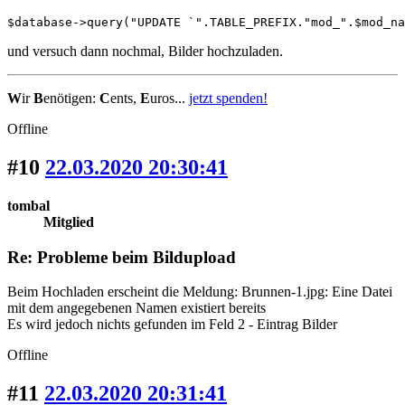
$database->query("UPDATE `".TABLE_PREFIX."mod_".$mod_na
und versuch dann nochmal, Bilder hochzuladen.
W
ir
B
enötigen:
C
ents,
E
uros...
jetzt spenden!
Offline
#10
22.03.2020 20:30:41
tombal
Mitglied
Re: Probleme beim Bildupload
Beim Hochladen erscheint die Meldung: Brunnen-1.jpg: Eine Datei
mit dem angegebenen Namen existiert bereits
Es wird jedoch nichts gefunden im Feld 2 - Eintrag Bilder
Offline
#11
22.03.2020 20:31:41