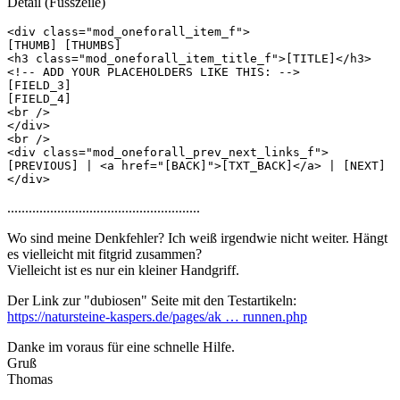
Detail (Fusszeile)
<div class="mod_oneforall_item_f">

[THUMB] [THUMBS]

<h3 class="mod_oneforall_item_title_f">[TITLE]</h3>

<!-- ADD YOUR PLACEHOLDERS LIKE THIS: -->

[FIELD_3]

[FIELD_4]

<br />

</div>

<br />

<div class="mod_oneforall_prev_next_links_f">

[PREVIOUS] | <a href="[BACK]">[TXT_BACK]</a> | [NEXT]

</div>
......................................................
Wo sind meine Denkfehler? Ich weiß irgendwie nicht weiter. Hängt
es vielleicht mit fitgrid zusammen?
Vielleicht ist es nur ein kleiner Handgriff.
Der Link zur "dubiosen" Seite mit den Testartikeln:
https://natursteine-kaspers.de/pages/ak … runnen.php
Danke im voraus für eine schnelle Hilfe.
Gruß
Thomas