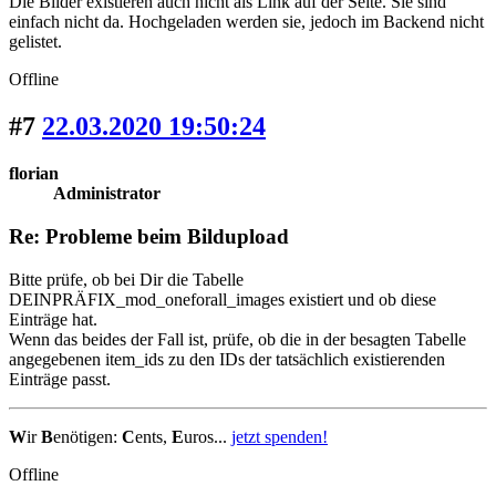
Die Bilder existieren auch nicht als Link auf der Seite. Sie sind
einfach nicht da. Hochgeladen werden sie, jedoch im Backend nicht
gelistet.
Offline
#7
22.03.2020 19:50:24
florian
Administrator
Re: Probleme beim Bildupload
Bitte prüfe, ob bei Dir die Tabelle
DEINPRÄFIX_mod_oneforall_images existiert und ob diese
Einträge hat.
Wenn das beides der Fall ist, prüfe, ob die in der besagten Tabelle
angegebenen item_ids zu den IDs der tatsächlich existierenden
Einträge passt.
W
ir
B
enötigen:
C
ents,
E
uros...
jetzt spenden!
Offline