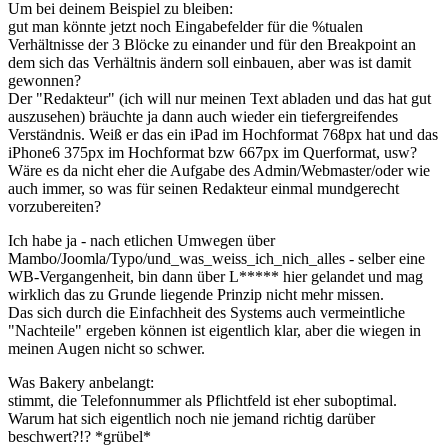
Um bei deinem Beispiel zu bleiben:
gut man könnte jetzt noch Eingabefelder für die %tualen
Verhältnisse der 3 Blöcke zu einander und für den Breakpoint an
dem sich das Verhältnis ändern soll einbauen, aber was ist damit
gewonnen?
Der "Redakteur" (ich will nur meinen Text abladen und das hat gut
auszusehen) bräuchte ja dann auch wieder ein tiefergreifendes
Verständnis. Weiß er das ein iPad im Hochformat 768px hat und das
iPhone6 375px im Hochformat bzw 667px im Querformat, usw?
Wäre es da nicht eher die Aufgabe des Admin/Webmaster/oder wie
auch immer, so was für seinen Redakteur einmal mundgerecht
vorzubereiten?
Ich habe ja - nach etlichen Umwegen über
Mambo/Joomla/Typo/und_was_weiss_ich_nich_alles - selber eine
WB-Vergangenheit, bin dann über L***** hier gelandet und mag
wirklich das zu Grunde liegende Prinzip nicht mehr missen.
Das sich durch die Einfachheit des Systems auch vermeintliche
"Nachteile" ergeben können ist eigentlich klar, aber die wiegen in
meinen Augen nicht so schwer.
Was Bakery anbelangt:
stimmt, die Telefonnummer als Pflichtfeld ist eher suboptimal.
Warum hat sich eigentlich noch nie jemand richtig darüber
beschwert?!? *grübel*