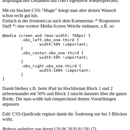
ursprünglichen Gedanken das OBO irgendwie wiedersprechen.
Mit ein bischen CSS-"Magie" kriegt man aber deinen Wunsch
schon recht gut hin.
Einfach in der frontend.css nach dem Kommentar /* Responsive
Stuff */ eine weitere Media-Screen Weiche einbauen, z.B. so:
@media screen and (max-width: 768px) {

	.obo_left.obo_one-third {

		width:50% !important;

	}

	.obo_center.obo_one-third {

		width:50% !important;

	}

	.obo_right.obo_one-third {

		width:100% !important;

	}

}
Damit bleiben z.B. beim iPad im Hochformat Block 1 und 2
nebeneinander mit 50% und Block 3 rutscht darunter über die ganze
Breite. Die max-width halt entsprechend deinen Vorstellungen
anpassen.
Edit: CSS-Quellcode ergänzt damit die Änderung nur bei 3 Blöcken
wirkt.
Beitrag geändert von bernd (20.06.2020 01:58:17)