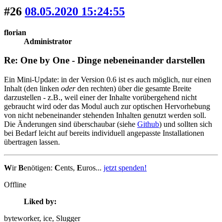
#26
08.05.2020 15:24:55
florian
Administrator
Re: One by One - Dinge nebeneinander darstellen
Ein Mini-Update: in der Version 0.6 ist es auch möglich, nur einen
Inhalt (den linken
oder
den rechten) über die gesamte Breite
darzustellen - z.B., weil einer der Inhalte vorübergehend nicht
gebraucht wird oder das Modul auch zur optischen Hervorhebung
von nicht nebeneinander stehenden Inhalten genutzt werden soll.
Die Änderungen sind überschaubar (siehe
Github
) und sollten sich
bei Bedarf leicht auf bereits individuell angepasste Installationen
übertragen lassen.
W
ir
B
enötigen:
C
ents,
E
uros...
jetzt spenden!
Offline
Liked by:
byteworker
, ice
, Slugger