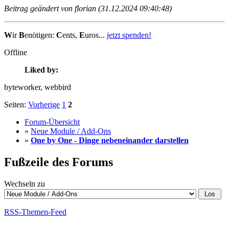
Beitrag geändert von florian (31.12.2024 09:40:48)
W
ir
B
enötigen:
C
ents,
E
uros...
jetzt spenden!
Offline
Liked by:
byteworker
, webbird
Seiten:
Vorherige
1
2
Forum-Übersicht
»
Neue Module / Add-Ons
»
One by One - Dinge nebeneinander darstellen
Fußzeile des Forums
Wechseln zu
RSS-Themen-Feed