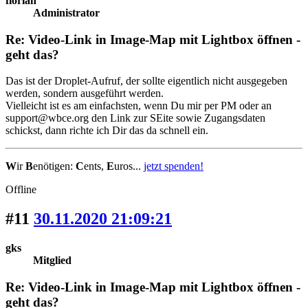
florian
Administrator
Re: Video-Link in Image-Map mit Lightbox öffnen -
geht das?
Das ist der Droplet-Aufruf, der sollte eigentlich nicht ausgegeben
werden, sondern ausgeführt werden.
Vielleicht ist es am einfachsten, wenn Du mir per PM oder an
support@wbce.org den Link zur SEite sowie Zugangsdaten
schickst, dann richte ich Dir das da schnell ein.
W
ir
B
enötigen:
C
ents,
E
uros...
jetzt spenden!
Offline
#11
30.11.2020 21:09:21
gks
Mitglied
Re: Video-Link in Image-Map mit Lightbox öffnen -
geht das?