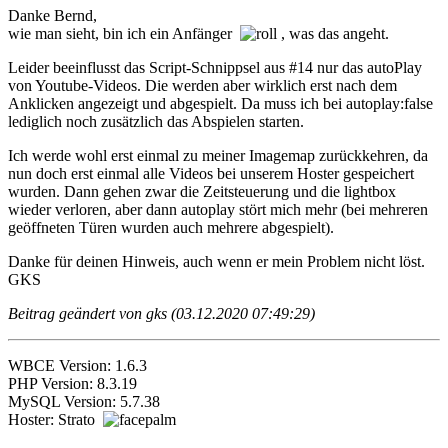
Danke Bernd,
wie man sieht, bin ich ein Anfänger
, was das angeht.
Leider beeinflusst das Script-Schnippsel aus #14 nur das autoPlay
von Youtube-Videos. Die werden aber wirklich erst nach dem
Anklicken angezeigt und abgespielt. Da muss ich bei autoplay:false
lediglich noch zusätzlich das Abspielen starten.
Ich werde wohl erst einmal zu meiner Imagemap zurückkehren, da
nun doch erst einmal alle Videos bei unserem Hoster gespeichert
wurden. Dann gehen zwar die Zeitsteuerung und die lightbox
wieder verloren, aber dann autoplay stört mich mehr (bei mehreren
geöffneten Türen wurden auch mehrere abgespielt).
Danke für deinen Hinweis, auch wenn er mein Problem nicht löst.
GKS
Beitrag geändert von gks (03.12.2020 07:49:29)
WBCE Version: 1.6.3
PHP Version: 8.3.19
MySQL Version: 5.7.38
Hoster: Strato