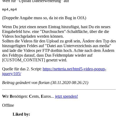
Wert für "Upload Dateierweiterung" auf
mp4,mp4
(Doppelte Angabe muss so, da ist ein Bug in OfA)
Wenn Du jetzt einen neuen Eintrag hinzufügst, hast Du ein neues
Eingabefeld bzw. eine "Durchsuchen"-Schaltfläche, über die die
Videos hochgeladen werden können.
Sollten die Videos für den Upload zu groß sein, Ändere den Typ des
hinzugefügten Feldes auf "Datei aus Unterverzeichnis aus media"
und lade die Videos per FTP dorthin hoch. Achte nach dem Ändern
des Feldtyps darauf, dass Das Feldtemplate wieder auf
[CUSTOM_CONTENT] gesetzt wird.
Quelle für das 2. Script:
https://netteria.net/html5-video-popup-
jquery/105/
Beitrag geändert von florian (30.11.2020 08:26:21)
W
ir
B
enötigen:
C
ents,
E
uros...
jetzt spenden!
Offline
Liked by: