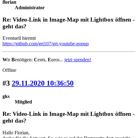
florian
Administrator
Re: Video-Link in Image-Map mit Lightbox öffnen -
geht das?
Eventuell hiermit
https://github.com/grt107/grt-youtube-popup
W
ir
B
enötigen:
C
ents,
E
uros...
jetzt spenden!
Offline
#3
29.11.2020 10:36:50
gks
Mitglied
Re: Video-Link in Image-Map mit Lightbox öffnen -
geht das?
Hallo Florian,