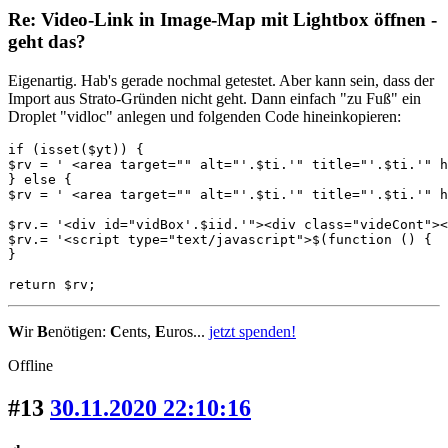
Re: Video-Link in Image-Map mit Lightbox öffnen -
geht das?
Eigenartig. Hab's gerade nochmal getestet. Aber kann sein, dass der
Import aus Strato-Gründen nicht geht. Dann einfach "zu Fuß" ein
Droplet "vidloc" anlegen und folgenden Code hineinkopieren:
if (isset($yt)) {

$rv = ' <area target="" alt="'.$ti.'" title="'.$ti.'" h
} else {

$rv = ' <area target="" alt="'.$ti.'" title="'.$ti.'" h
$rv.= '<div id="vidBox'.$iid.'"><div class="videCont"><
$rv.= '<script type="text/javascript">$(function () {  
}

return $rv;
W
ir
B
enötigen:
C
ents,
E
uros...
jetzt spenden!
Offline
#13
30.11.2020 22:10:16