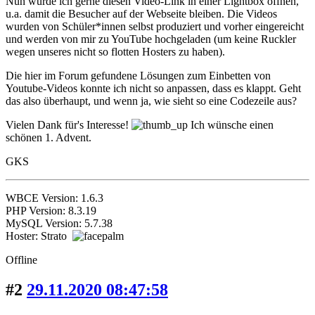
Nun würde ich gerne diesen Video-Link in einer Lightbox öffnen,
u.a. damit die Besucher auf der Webseite bleiben. Die Videos
wurden von Schüler*innen selbst produziert und vorher eingereicht
und werden von mir zu YouTube hochgeladen (um keine Ruckler
wegen unseres nicht so flotten Hosters zu haben).
Die hier im Forum gefundene Lösungen zum Einbetten von
Youtube-Videos konnte ich nicht so anpassen, dass es klappt. Geht
das also überhaupt, und wenn ja, wie sieht so eine Codezeile aus?
Vielen Dank für's Interesse!
Ich wünsche einen
schönen 1. Advent.
GKS
WBCE Version: 1.6.3
PHP Version: 8.3.19
MySQL Version: 5.7.38
Hoster: Strato
Offline
#2
29.11.2020 08:47:58