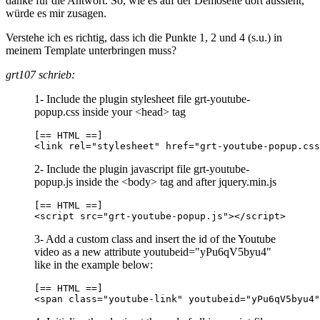
danke für die Antwort. So, wie es auf der Demoseite dort aussieht,
würde es mir zusagen.
Verstehe ich es richtig, dass ich die Punkte 1, 2 und 4 (s.u.) in
meinem Template unterbringen muss?
grt107 schrieb:
1- Include the plugin stylesheet file grt-youtube-
popup.css inside your <head> tag
[== HTML ==]

<link rel="stylesheet" href="grt-youtube-popup.css
2- Include the plugin javascript file grt-youtube-
popup.js inside the <body> tag and after jquery.min.js
[== HTML ==]

<script src="grt-youtube-popup.js"></script>
3- Add a custom class and insert the id of the Youtube
video as a new attribute youtubeid="yPu6qV5byu4"
like in the example below:
[== HTML ==]

<span class="youtube-link" youtubeid="yPu6qV5byu4"