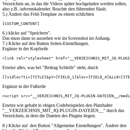
Verzeichnis an, in das die Videos später hochgeladen werden sollen,
also z.B. /adventskalender. Beachte den führenden Slash.
5.) Ändere das Feld-Template zu einem schlichten
[CUSTOM_CONTENT]
6.) klicke auf "Speichern".
Das muss dann so aussehen wie im Screenshot im Anhang.
7.) Klicke auf den Button Seiten-Einstellungen.
Ergänze in der Kopfzeile
<link rel="stylesheet" href="__VERZEICHNIS_MIT_JQ-PLUGI
Ersetze alles, was bei "Beitrag Schleife" steht, durch
[[vidloc?ti=[TITLE]&yt=[FIELD_1]&loc=[FIELD_4]&iid=[ITE
Ergänze in der Fußzeile
<script src="__VERZEICHNIS_MIT_JQ-PLUGIN-DATEIEN__/medi
Ersetze wie gehabt in obigen Codebeispielen den Platzhalter
"__VERZEICHNIS_MIT_JQ-PLUGIN-DATEIEN__" durch das
Verzeichnis, in dem die Dateien des Plugins liegen.
8.) Klicke auf den Button "Allgemeine Einstellungen". Ändere den