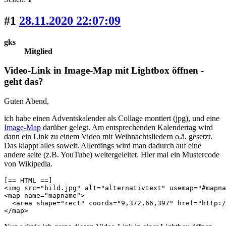
#1
28.11.2020 22:07:09
gks
Mitglied
Video-Link in Image-Map mit Lightbox öffnen -
geht das?
Guten Abend,
ich habe einen Adventskalender als Collage montiert (jpg), und eine
Image-Map
darüber gelegt. Am entsprechenden Kalendertag wird
dann ein Link zu einem Video mit Weihnachtsliedern o.ä. gesetzt.
Das klappt alles soweit. Allerdings wird man dadurch auf eine
andere seite (z.B. YouTube) weitergeleitet. Hier mal ein Mustercode
von Wikipedia.
[== HTML ==]

<img src="bild.jpg" alt="alternativtext" usemap="#mapna
<map name="mapname">

  <area shape="rect" coords="9,372,66,397" href="http:/
</map>