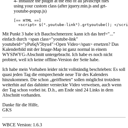
4- Initialize the plugin at the end of all javascript files
using your custom class (after jquery.min.js and grt-
youtube-popup.js)
[== HTML ==]

  <script> $(".youtube-link").grtyoutube(); </scri
Mit Punkt 3 habe ich Bauchschmerzen: kann ich das href="..."
einfach durch <span class="youtube-link"
youtubeid="yPu6qV5byu4">Open Video</span> ersetzen? Das
Kalenderbild mit der Image-Map ist ganz normal in einem
WYSIWYG-Abschnitt untergebracht. Ich habe es noch nicht
probiert, weil ich keine offline-Version der Seite habe.
Ich habe mein Vorhaben leider nicht vollständig beschrieben: Es soll
quasi jeden Tag die entsprechende neue Tür des Kalenders
hinzukommen. Die schon „geöffneten“ sollen möglichst trotzdem
weiterhin auf das dahinter versteckte Video verweisen, auch wenn
der Tag schon vorbei ist. D.h., am Ende sind 24 Links in dem
Abschnitt vorhanden.
Danke für die Hilfe,
GKS
WBCE Version: 1.6.3