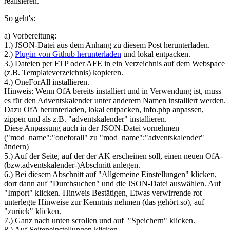
realisieren.
So geht's:
a) Vorbereitung:
1.) JSON-Datei aus dem Anhang zu diesem Post herunterladen.
2.)
Plugin von Github herunterladen
und lokal entpacken.
3.) Dateien per FTP oder AFE in ein Verzeichnis auf dem Webspace
(z.B. Templateverzeichnis) kopieren.
4.) OneForAll installieren.
Hinweis: Wenn OfA bereits installiert und in Verwendung ist, muss
es für den Adventskalender unter anderem Namen installiert werden.
Dazu OfA herunterladen, lokal entpacken, info.php anpassen,
zippen und als z.B. "adventskalender" installieren.
Diese Anpassung auch in der JSON-Datei vornehmen
("mod_name":"oneforall" zu "mod_name":"adventskalender"
ändern)
5.) Auf der Seite, auf der der AK erscheinen soll, einen neuen OfA-
(bzw.adventskalender-)Abschnitt anlegen.
6.) Bei diesem Abschnitt auf "Allgemeine Einstellungen" klicken,
dort dann auf "Durchsuchen" und die JSON-Datei auswählen. Auf
"Import" klicken. Hinweis Bestätigen, Etwas verwirrende rot
unterlegte Hinweise zur Kenntnis nehmen (das gehört so), auf
"zurück" klicken.
7.) Ganz nach unten scrollen und auf "Speichern" klicken.
8.) Auf Seiteneinstellungen klicken.