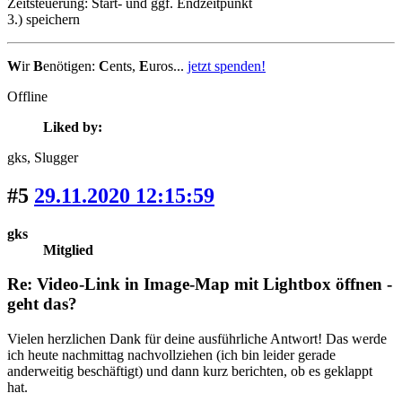
Zeitsteuerung: Start- und ggf. Endzeitpunkt
3.) speichern
W
ir
B
enötigen:
C
ents,
E
uros...
jetzt spenden!
Offline
Liked by:
gks
, Slugger
#5
29.11.2020 12:15:59
gks
Mitglied
Re: Video-Link in Image-Map mit Lightbox öffnen -
geht das?
Vielen herzlichen Dank für deine ausführliche Antwort! Das werde
ich heute nachmittag nachvollziehen (ich bin leider gerade
anderweitig beschäftigt) und dann kurz berichten, ob es geklappt
hat.