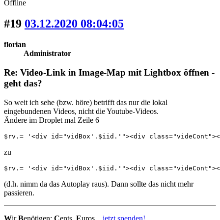
Offline
#19
03.12.2020 08:04:05
florian
Administrator
Re: Video-Link in Image-Map mit Lightbox öffnen -
geht das?
So weit ich sehe (bzw. höre) betrifft das nur die lokal
eingebundenen Videos, nicht die Youtube-Videos.
Ändere im Droplet mal Zeile 6
$rv.= '<div id="vidBox'.$iid.'"><div class="videCont"><
zu
$rv.= '<div id="vidBox'.$iid.'"><div class="videCont"><
(d.h. nimm da das Autoplay raus). Dann sollte das nicht mehr
passieren.
W
ir
B
enötigen:
C
ents,
E
uros...
jetzt spenden!