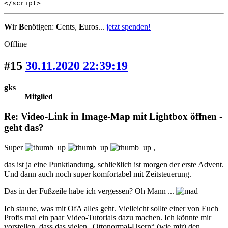
</script>
W
ir
B
enötigen:
C
ents,
E
uros...
jetzt spenden!
Offline
#15
30.11.2020 22:39:19
gks
Mitglied
Re: Video-Link in Image-Map mit Lightbox öffnen -
geht das?
Super
,
das ist ja eine Punktlandung, schließlich ist morgen der erste Advent.
Und dann auch noch super komfortabel mit Zeitsteuerung.
Das in der Fußzeile habe ich vergessen? Oh Mann ...
Ich staune, was mit OfA alles geht. Vielleicht sollte einer von Euch
Profis mal ein paar Video-Tutorials dazu machen. Ich könnte mir
vorstellen, dass das vielen „Ottonormal-Usern“ (wie mir) den