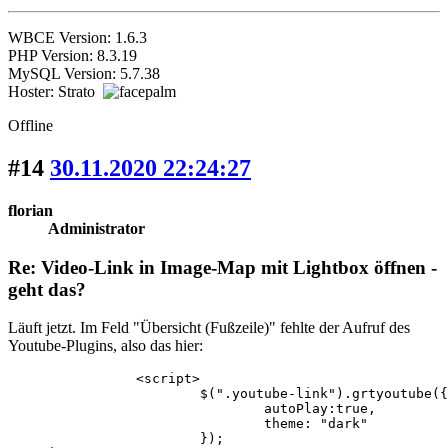
WBCE Version: 1.6.3
PHP Version: 8.3.19
MySQL Version: 5.7.38
Hoster: Strato
Offline
#14
30.11.2020 22:24:27
florian
Administrator
Re: Video-Link in Image-Map mit Lightbox öffnen -
geht das?
Läuft jetzt. Im Feld "Übersicht (Fußzeile)" fehlte der Aufruf des
Youtube-Plugins, also das hier:
		<script>

			$(".youtube-link").grtyoutube({

				autoPlay:true,

				theme: "dark"

			});
