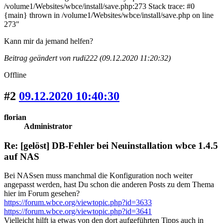
/volume1/Websites/wbce/install/save.php:273 Stack trace: #0
{main} thrown in /volume1/Websites/wbce/install/save.php on line
273"
Kann mir da jemand helfen?
Beitrag geändert von rudi222 (09.12.2020 11:20:32)
Offline
#2
09.12.2020 10:40:30
florian
Administrator
Re: [gelöst] DB-Fehler bei Neuinstallation wbce 1.4.5
auf NAS
Bei NASsen muss manchmal die Konfiguration noch weiter
angepasst werden, hast Du schon die anderen Posts zu dem Thema
hier im Forum gesehen?
https://forum.wbce.org/viewtopic.php?id=3633
https://forum.wbce.org/viewtopic.php?id=3641
Vielleicht hilft ja etwas von den dort aufgeführten Tipps auch in