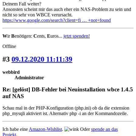
Deinem Fall weiter?
Ansonsten scheint mir das auch eher ein NAS-Problem zu sein und
nicht so sehr von WBCE verursacht.
https://www.google.com/search?client=fi … +not+found
W
ir
B
enötigen:
C
ents,
E
uros...
jetzt spenden!
Offline
#3
09.12.2020 11:11:39
webbird
Administrator
Re: [gelöst] DB-Fehler bei Neuinstallation wbce 1.4.5
auf NAS
Schau mal in der PHP-Konfiguration (php.ini) ob da die extension
php_mysqli aktiviert ist. Alternativ php -i an der Kommandozeile.
Ich habe eine
Amazon-Wishlist
.
Oder
spende an das
Projekt
.