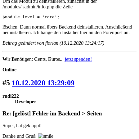
Um das Modul zu deinstallieren, zunächst in der
/modules/jsadmin/info.php die Zeile
$module_level = 'core';
löschen. Dann normal übers Backend deinstallieren. Anschließend
neuinstallieren. Ich hänge den Installier hier an den Forenpost an.
Beitrag geändert von florian (10.12.2020 13:24:17)
W
ir
B
enötigen:
C
ents,
E
uros...
jetzt spenden!
Online
#5
10.12.2020 13:29:09
rudi222
Developer
Re: [gelöst] Fehler im Backend > Seiten
Super, hat geklappt!
Danke und Gruß