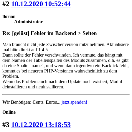
#2
10.12.2020 10:52:44
florian
Administrator
Re: [gelöst] Fehler im Backend > Seiten
Man braucht nicht jede Zwischenversion mitzunehmen. Aktualisiere
mal bitte direkt auf 1.4.5.
Dann sollte der Fehler verschwinden. Ich vermute, das hängt mit
dem Namen der Tabellenspalten des Moduls zusammen, d.h. es gibt
da eine Spalte "name", und wenn dann irgendwo ein Backtick fehlt,
kommt es bei neueren PHP-Versionen wahrscheinlich zu dem
Problem.
Wenn das Problem auch nach dem Update noch existiert, Modul
deinstallieren und neuinstallieren.
W
ir
B
enötigen:
C
ents,
E
uros...
jetzt spenden!
Online
#3
10.12.2020 13:18:53