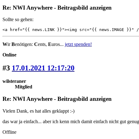
Re: NWI Anywhere - Beitragsbild anzeigen
Sollte so gehen:
<a href="{{ news.LINK }}"><img src="{{ news.IMAGE }}" /
W
ir
B
enötigen:
C
ents,
E
uros...
jetzt spenden!
Online
#3
17.01.2021 12:17:20
wilsteraner
Mitglied
Re: NWI Anywhere - Beitragsbild anzeigen
Vielen Dank, es hat alles geklappt :-)
das war ja einfach... aber ich kenn mich damit einfach nicht gut genug
Offline