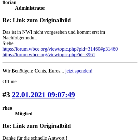
florian
Administrator
Re: Link zum Originalbild
Das ist in NWI nicht vorgesehen und kommt erst im
Nachfolgemodul.
Siehe
https://forum.wbce.org/viewtopic.php?pid=31460#p31460
https://forum.wbce.org/viewtopic.php?id=3961
W
ir
B
enötigen:
C
ents,
E
uros...
jetzt spenden!
Offline
#3
22.01.2021 09:07:49
rheo
Mitglied
Re: Link zum Originalbild
Danke für die schnelle Antwort !