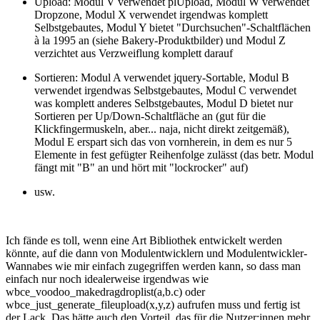
Upload: Modul V verwendet plUpload, Modul W verwendet
Dropzone, Modul X verwendet irgendwas komplett
Selbstgebautes, Modul Y bietet "Durchsuchen"-Schaltflächen
à la 1995 an (siehe Bakery-Produktbilder) und Modul Z
verzichtet aus Verzweiflung komplett darauf
Sortieren: Modul A verwendet jquery-Sortable, Modul B
verwendet irgendwas Selbstgebautes, Modul C verwendet
was komplett anderes Selbstgebautes, Modul D bietet nur
Sortieren per Up/Down-Schaltfläche an (gut für die
Klickfingermuskeln, aber... naja, nicht direkt zeitgemäß),
Modul E erspart sich das von vornherein, in dem es nur 5
Elemente in fest gefügter Reihenfolge zulässt (das betr. Modul
fängt mit "B" an und hört mit "lockrocker" auf)
usw.
Ich fände es toll, wenn eine Art Bibliothek entwickelt werden
könnte, auf die dann von Modulentwicklern und Modulentwickler-
Wannabes wie mir einfach zugegriffen werden kann, so dass man
einfach nur noch idealerweise irgendwas wie
wbce_voodoo_makedragdroplist(a,b.c) oder
wbce_just_generate_fileupload(x,y,z) aufrufen muss und fertig ist
der Lack. Das hätte auch den Vorteil, das für die Nutzer:innen mehr