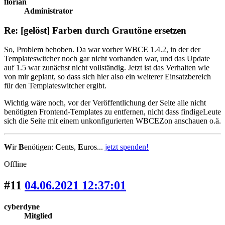
florian
Administrator
Re: [gelöst] Farben durch Grautöne ersetzen
So, Problem behoben. Da war vorher WBCE 1.4.2, in der der
Templateswitcher noch gar nicht vorhanden war, und das Update
auf 1.5 war zunächst nicht vollständig. Jetzt ist das Verhalten wie
von mir geplant, so dass sich hier also ein weiterer Einsatzbereich
für den Templateswitcher ergibt.
Wichtig wäre noch, vor der Veröffentlichung der Seite alle nicht
benötigten Frontend-Templates zu entfernen, nicht dass findigeLeute
sich die Seite mit einem unkonfigurierten WBCEZon anschauen o.ä.
W
ir
B
enötigen:
C
ents,
E
uros...
jetzt spenden!
Offline
#11
04.06.2021 12:37:01
cyberdyne
Mitglied