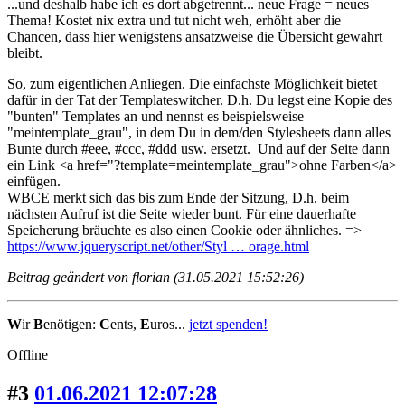
...und deshalb habe ich es dort abgetrennt... neue Frage = neues
Thema! Kostet nix extra und tut nicht weh, erhöht aber die
Chancen, dass hier wenigstens ansatzweise die Übersicht gewahrt
bleibt.
So, zum eigentlichen Anliegen. Die einfachste Möglichkeit bietet
dafür in der Tat der Templateswitcher. D.h. Du legst eine Kopie des
"bunten" Templates an und nennst es beispielsweise
"meintemplate_grau", in dem Du in dem/den Stylesheets dann alles
Bunte durch #eee, #ccc, #ddd usw. ersetzt. Und auf der Seite dann
ein Link <a href="?template=meintemplate_grau">ohne Farben</a>
einfügen.
WBCE merkt sich das bis zum Ende der Sitzung, D.h. beim
nächsten Aufruf ist die Seite wieder bunt. Für eine dauerhafte
Speicherung bräuchte es also einen Cookie oder ähnliches. =>
https://www.jqueryscript.net/other/Styl … orage.html
Beitrag geändert von florian (31.05.2021 15:52:26)
W
ir
B
enötigen:
C
ents,
E
uros...
jetzt spenden!
Offline
#3
01.06.2021 12:07:28