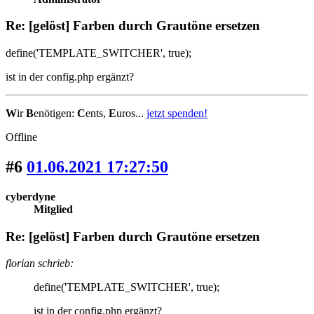
Re: [gelöst] Farben durch Grautöne ersetzen
define('TEMPLATE_SWITCHER', true);
ist in der config.php ergänzt?
W
ir
B
enötigen:
C
ents,
E
uros...
jetzt spenden!
Offline
#6
01.06.2021 17:27:50
cyberdyne
Mitglied
Re: [gelöst] Farben durch Grautöne ersetzen
florian schrieb:
define('TEMPLATE_SWITCHER', true);
ist in der config.php ergänzt?