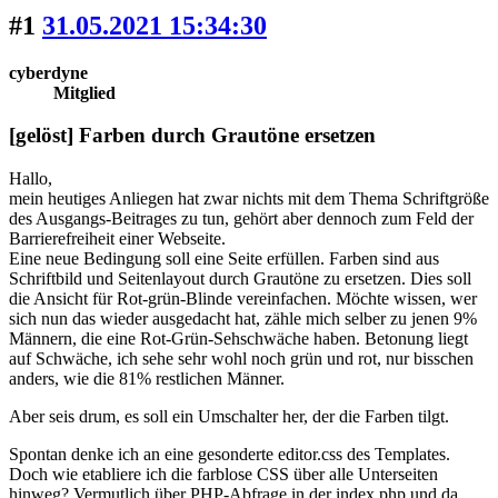
#1
31.05.2021 15:34:30
cyberdyne
Mitglied
[gelöst] Farben durch Grautöne ersetzen
Hallo,
mein heutiges Anliegen hat zwar nichts mit dem Thema Schriftgröße
des Ausgangs-Beitrages zu tun, gehört aber dennoch zum Feld der
Barrierefreiheit einer Webseite.
Eine neue Bedingung soll eine Seite erfüllen. Farben sind aus
Schriftbild und Seitenlayout durch Grautöne zu ersetzen. Dies soll
die Ansicht für Rot-grün-Blinde vereinfachen. Möchte wissen, wer
sich nun das wieder ausgedacht hat, zähle mich selber zu jenen 9%
Männern, die eine Rot-Grün-Sehschwäche haben. Betonung liegt
auf Schwäche, ich sehe sehr wohl noch grün und rot, nur bisschen
anders, wie die 81% restlichen Männer.
Aber seis drum, es soll ein Umschalter her, der die Farben tilgt.
Spontan denke ich an eine gesonderte editor.css des Templates.
Doch wie etabliere ich die farblose CSS über alle Unterseiten
hinweg? Vermutlich über PHP-Abfrage in der index.php und da