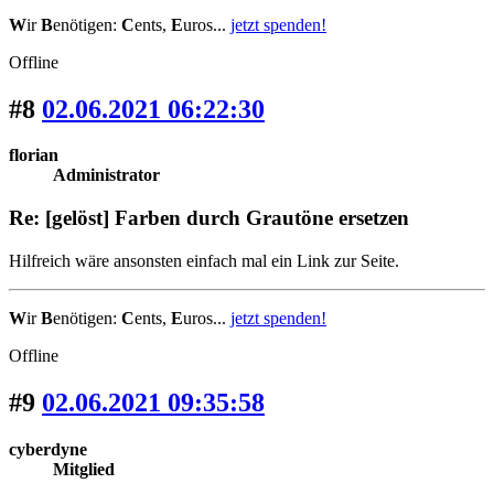
W
ir
B
enötigen:
C
ents,
E
uros...
jetzt spenden!
Offline
#8
02.06.2021 06:22:30
florian
Administrator
Re: [gelöst] Farben durch Grautöne ersetzen
Hilfreich wäre ansonsten einfach mal ein Link zur Seite.
W
ir
B
enötigen:
C
ents,
E
uros...
jetzt spenden!
Offline
#9
02.06.2021 09:35:58
cyberdyne
Mitglied