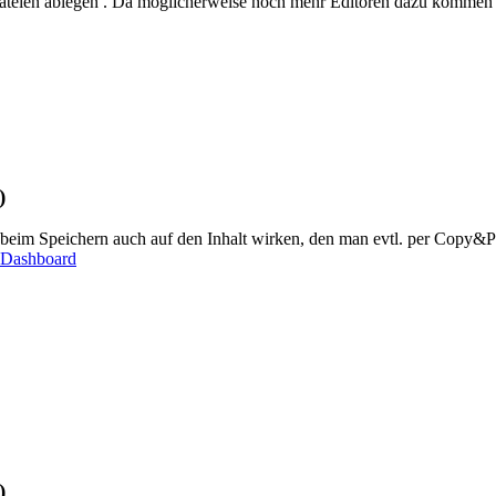
ateien ablegen . Da möglicherweise noch mehr Editoren dazu kommen 
)
 beim Speichern auch auf den Inhalt wirken, den man evtl. per Copy&Pa
r Dashboard
)