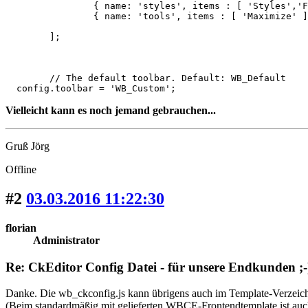
		{ name: 'styles', items : [ 'Styles','Format' ] },

		{ name: 'tools', items : [ 'Maximize' ] }

	];

	// The default toolbar. Default: WB_Default

  config.toolbar = 'WB_Custom';
Vielleicht kann es noch jemand gebrauchen...
Gruß Jörg
Offline
#2
03.03.2016 11:22:30
florian
Administrator
Re: CkEditor Config Datei - für unsere Endkunden ;-
Danke. Die wb_ckconfig.js kann übrigens auch im Template-Verzeichn
(Beim standardmäßig mit gelieferten WBCE-Frontendtemplate ist auc