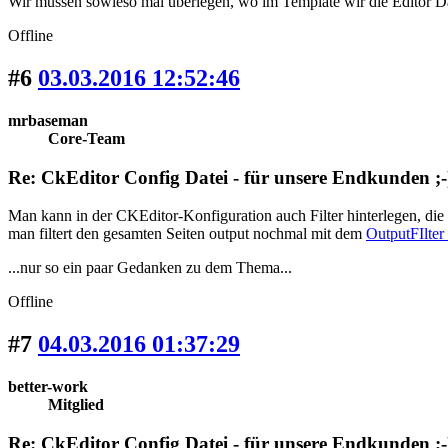
Wir müssen sowieso mal überlegen, wo im Template wir die Editor D
Offline
#6
03.03.2016 12:52:46
mrbaseman
Core-Team
Re: CkEditor Config Datei - für unsere Endkunden ;-
Man kann in der CKEditor-Konfiguration auch Filter hinterlegen, die
man filtert den gesamten Seiten output nochmal mit dem
OutputFIlte
...nur so ein paar Gedanken zu dem Thema...
Offline
#7
04.03.2016 01:37:29
better-work
Mitglied
Re: CkEditor Config Datei - für unsere Endkunden ;-