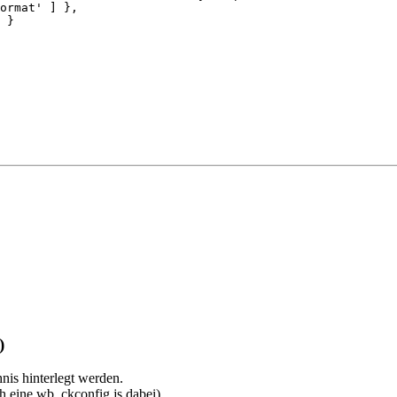
)
is hinterlegt werden.
h eine wb_ckconfig.js dabei)