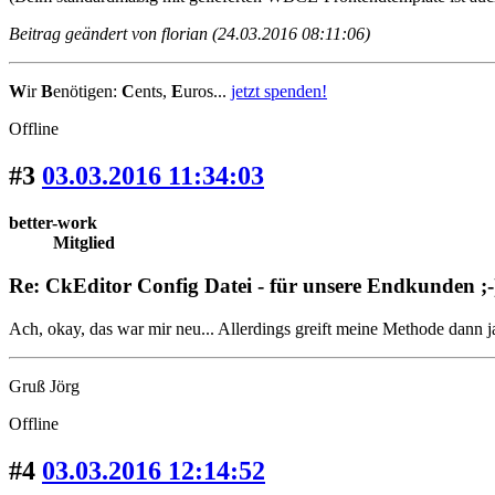
Beitrag geändert von florian (24.03.2016 08:11:06)
W
ir
B
enötigen:
C
ents,
E
uros...
jetzt spenden!
Offline
#3
03.03.2016 11:34:03
better-work
Mitglied
Re: CkEditor Config Datei - für unsere Endkunden ;-
Ach, okay, das war mir neu... Allerdings greift meine Methode dann ja
Gruß Jörg
Offline
#4
03.03.2016 12:14:52