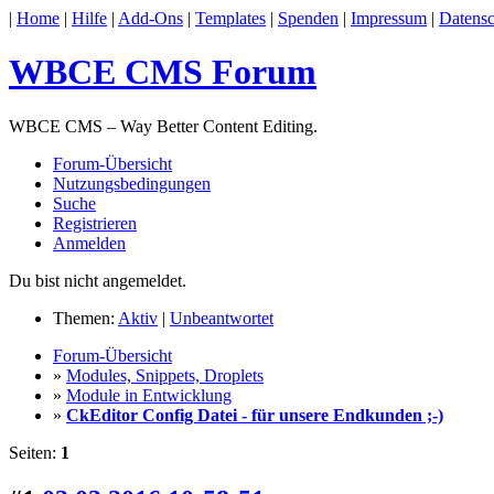
|
Home
|
Hilfe
|
Add-Ons
|
Templates
|
Spenden
|
Impressum
|
Datensc
WBCE CMS Forum
WBCE CMS – Way Better Content Editing.
Forum-Übersicht
Nutzungsbedingungen
Suche
Registrieren
Anmelden
Du bist nicht angemeldet.
Themen:
Aktiv
|
Unbeantwortet
Forum-Übersicht
»
Modules, Snippets, Droplets
»
Module in Entwicklung
»
CkEditor Config Datei - für unsere Endkunden ;-)
Seiten:
1