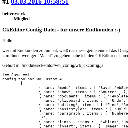
#1
03.03.2016 10:58:51
better-work
Mitglied
CkEditor Config Datei - für unsere Endkunden ;-)
Hallo,
wer mit Endkunden zu tun hat, weiß das diese gerne einmal das Desig
Um Ihnen weniger "Macht" zu geben habe ich den CKEditor entsprec
Gehört in: /modules/ckeditor/wb_config/wb_ckconfig.js
[== Java ==]

config.toolbar_WB_Custom =

	[

		{ name: 'mode', items : [ 'Save','wbSave' ] },

		{ name: 'show', items : [ 'Source' ] },

		{ name: 'document', items : [ 'Templates' ] },

		{ name: 'clipboard', items : [ 'Undo','Redo' ] },

		{ name: 'editing', items : [ 'Find','Replace','-','SelectAll','-','SpellChecker', 'Scayt' ] },

		{ name: 'basicstyles', items : [ 'Bold','RemoveFormat' ] },

		{ name: 'paragraph', items : [ 'NumberedList','BulletedList' ] },

		'/',

		{ name: 'links', items : [ 'Wblink','Unlink','Anchor' ] },

		{ name: 'insert', items : [ 'Image','Table','HorizontalRule','Smiley','SpecialChar','Youtube' ] },
