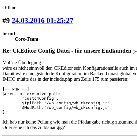
Offline
#9
24.03.2016 01:25:27
bernd
Core-Team
Re: CkEditor Config Datei - für unsere Endkunden ;-
Mal 'ne Überlegung:
wäre es nicht sinnvoll den CKEditor sein Konfigurationsfile auch im
Damit wäre eine geänderte Konfiguration im Backend quasi global v
IMHO müßte das in der include.php um Zeile 175 rum passieren:
[== PHP ==]

$ckeditor->resolve_path(

        'customConfig',

	$tplPath.'/wb_config/wb_ckconfig.js',

	$ModPath.'/wb_config/wb_ckconfig.js'

);
Ich hab nur keine Peilung wie man die Pfadangabe richtig zusammen
Oder sehe ich das zu blauäugig?