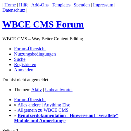
|
Home
|
Hilfe
|
Add-Ons
|
Templates
|
Spenden
|
Impressum
|
Datenschutz
|
WBCE CMS Forum
WBCE CMS – Way Better Content Editing.
Forum-Übersicht
Nutzungsbedingungen
Suche
Registrieren
Anmelden
Du bist nicht angemeldet.
Themen:
Aktiv
|
Unbeantwortet
Forum-Übersicht
»
Alles andere | Anything Else
»
Allgemein zu WBCE CMS
»
Benutzerdokumentation - Hinweise auf "veraltete"
Module und Anmerkunge
Seiten:
1