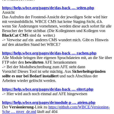
https://help.wbce.org/pages/de/das-back … seiten.php
Ansicht
Das Aufrufen der Frontend-Ansicht der jeweiligen Seite wird hier
mit versinnbildlicht. WBCE CMS hat keine Staging-Sicht, d.h.
wenn Sie Änderungen vornehmen, werden diese auch sofort für alle
Besucher der Seite sichtbar. (Die Kolleginnen und Kollegen von
BlackCat CMS
sind da weiter.)
-> Verweise auf ein anderes CMS wundert mich. Gibt es Hinweis
auf den aktuellen Stand bei WBCE?
https://help.wbce.org/pages/de/das-back … rachen.php
Alle Module bringen ihre eigenen Sprachdateien mit, an die Sie über
FTP oder den
bewährten
AFE herankommen
-> Bei der Modulbeschreibung zum AFE steht dann
Vorsicht! Dieses Tool ist sehr mächtig. Aus
Sicherheitsgründen
sollte es nur bei Bedarf installiert
und nach Abschluss der
Arbeiten wieder gelöscht werden.
https://help.wbce.org/pages/de/das-back … eitert.php
-> Hier wird auch noch einmal auf AFE hingeweisen
https://help.wbce.org/pages/de/module-p … ateien.php
Der
Versionierung
-Link zu
https://github.com/WBCE/Versioning-
Sche … mver_de.md
läuft auf 404