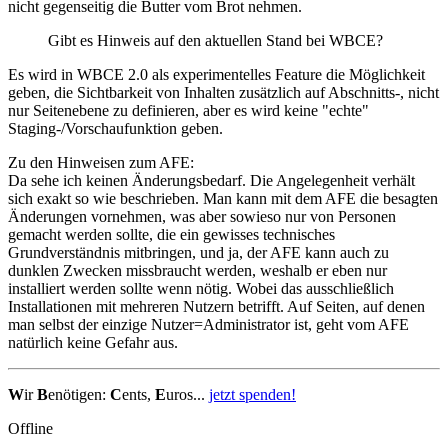
nicht gegenseitig die Butter vom Brot nehmen.
Gibt es Hinweis auf den aktuellen Stand bei WBCE?
Es wird in WBCE 2.0 als experimentelles Feature die Möglichkeit
geben, die Sichtbarkeit von Inhalten zusätzlich auf Abschnitts-, nicht
nur Seitenebene zu definieren, aber es wird keine "echte"
Staging-/Vorschaufunktion geben.
Zu den Hinweisen zum AFE:
Da sehe ich keinen Änderungsbedarf. Die Angelegenheit verhält
sich exakt so wie beschrieben. Man kann mit dem AFE die besagten
Änderungen vornehmen, was aber sowieso nur von Personen
gemacht werden sollte, die ein gewisses technisches
Grundverständnis mitbringen, und ja, der AFE kann auch zu
dunklen Zwecken missbraucht werden, weshalb er eben nur
installiert werden sollte wenn nötig. Wobei das ausschließlich
Installationen mit mehreren Nutzern betrifft. Auf Seiten, auf denen
man selbst der einzige Nutzer=Administrator ist, geht vom AFE
natürlich keine Gefahr aus.
W
ir
B
enötigen:
C
ents,
E
uros...
jetzt spenden!
Offline