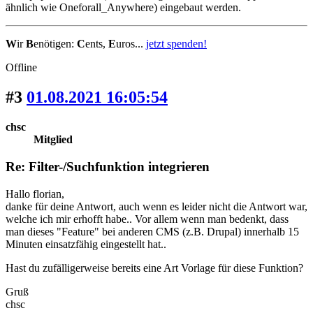
ähnlich wie Oneforall_Anywhere) eingebaut werden.
W
ir
B
enötigen:
C
ents,
E
uros...
jetzt spenden!
Offline
#3
01.08.2021 16:05:54
chsc
Mitglied
Re: Filter-/Suchfunktion integrieren
Hallo florian,
danke für deine Antwort, auch wenn es leider nicht die Antwort war,
welche ich mir erhofft habe.. Vor allem wenn man bedenkt, dass
man dieses "Feature" bei anderen CMS (z.B. Drupal) innerhalb 15
Minuten einsatzfähig eingestellt hat..
Hast du zufälligerweise bereits eine Art Vorlage für diese Funktion?
Gruß
chsc