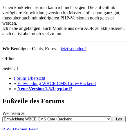
Einen konkreten Termin kann ich nicht sagen. Die auf Github
verfügbare Entwicklungsversion im Master läuft schon ganz gut,
muss aber auch mit niedrigeren PHP-Versionen noch getestet
werden.
Ich habe angefangen, auch Module aus dem AOR zu aktualisieren,
auch da ist aber noch viel zu tun.
W
ir
B
enötigen:
C
ents,
E
uros...
jetzt spenden!
Offline
Seiten:
1
Forum-Übersicht
»
Entwicklung WBCE CMS Core+Backend
»
Neue Version 1.5.3 geplant?
Fußzeile des Forums
Wechseln zu
RSS-Themen-Feed