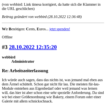
(von webbird: Link timesa korrigiert, da hatte sich die Klammer in
die URL geschlichen)
Beitrag geändert von webbird (28.10.2022 12:36:48)
W
ir
B
enötigen:
C
ents,
E
uros...
jetzt spenden!
Offline
#3
28.10.2022 12:35:20
webbird
Administrator
Re: Arbeitszeiterfassung
Ich würde auch sagen, dass das nichts ist, was jemand mal eben aus
dem Ärmel schüttelt. Schon gar nicht für lau. Die meisten für-lau-
Module entstehen aus Eigenbedarf oder weil jemand was lernen
will, das hier ist aber schon eine sehr spezielle Anforderung. Da sind
wir bei einer Größenordnung wie Bakery, einem Forum oder einer
Galerie mit allem schnickschnack.