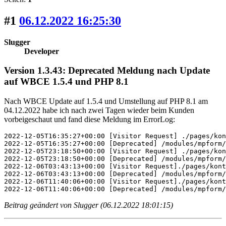
#1
06.12.2022 16:25:30
Slugger
Developer
Version 1.3.43: Deprecated Meldung nach Update
auf WBCE 1.5.4 und PHP 8.1
Nach WBCE Update auf 1.5.4 und Umstellung auf PHP 8.1 am
04.12.2022 habe ich nach zwei Tagen wieder beim Kunden
vorbeigeschaut und fand diese Meldung im ErrorLog:
2022-12-05T16:35:27+00:00 [Visitor Request] ./pages/kon
2022-12-05T16:35:27+00:00 [Deprecated] /modules/mpform/
2022-12-05T23:18:50+00:00 [Visitor Request] ./pages/kon
2022-12-05T23:18:50+00:00 [Deprecated] /modules/mpform/
2022-12-06T03:43:13+00:00 [Visitor Request]./pages/kont
2022-12-06T03:43:13+00:00 [Deprecated] /modules/mpform/
2022-12-06T11:40:06+00:00 [Visitor Request]./pages/kont
2022-12-06T11:40:06+00:00 [Deprecated] /modules/mpform/
Beitrag geändert von Slugger (06.12.2022 18:01:15)