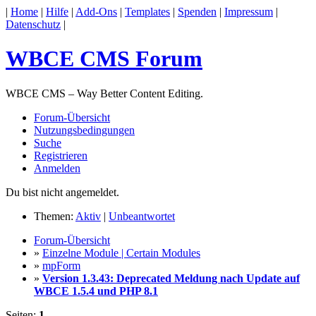
|
Home
|
Hilfe
|
Add-Ons
|
Templates
|
Spenden
|
Impressum
|
Datenschutz
|
WBCE CMS Forum
WBCE CMS – Way Better Content Editing.
Forum-Übersicht
Nutzungsbedingungen
Suche
Registrieren
Anmelden
Du bist nicht angemeldet.
Themen:
Aktiv
|
Unbeantwortet
Forum-Übersicht
»
Einzelne Module | Certain Modules
»
mpForm
»
Version 1.3.43: Deprecated Meldung nach Update auf
WBCE 1.5.4 und PHP 8.1
Seiten:
1