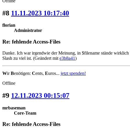
Offline
#8
11.11.2023 10:17:40
florian
Administrator
Re: fehlende Access-Files
Danke. Ich war irgendwie der Meinung, in $filename stände wirklich 
Slash zu viel ist. (Geändert mit
e3b8a41
)
W
ir
B
enötigen:
C
ents,
E
uros...
jetzt spenden!
Offline
#9
12.11.2023 00:15:07
mrbaseman
Core-Team
Re: fehlende Access-Files