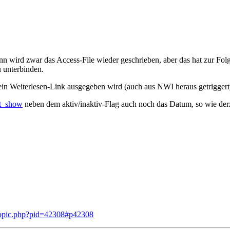
 wird zwar das Access-File wieder geschrieben, aber das hat zur Folg
u unterbinden.
 Weiterlesen-Link ausgegeben wird (auch aus NWI heraus getriggert) - 
t_show
neben dem aktiv/inaktiv-Flag auch noch das Datum, so wie der
wtopic.php?pid=42308#p42308