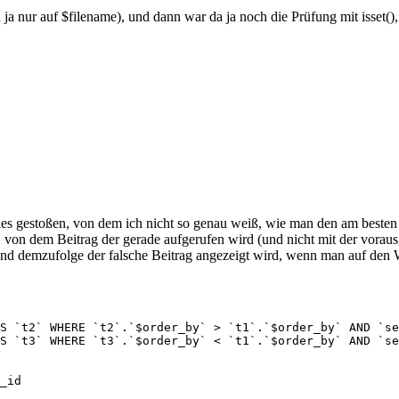
ja nur auf $filename), und dann war da ja noch die Prüfung mit isset(),
 gestoßen, von dem ich nicht so genau weiß, wie man den am besten f
et, von dem Beitrag der gerade aufgerufen wird (und nicht mit der vor
und demzufolge der falsche Beitrag angezeigt wird, wenn man auf den W
S `t2` WHERE `t2`.`$order_by` > `t1`.`$order_by` AND `se
S `t3` WHERE `t3`.`$order_by` < `t1`.`$order_by` AND `se
_id
