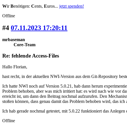
W
ir
B
enötigen:
C
ents,
E
uros...
jetzt spenden!
Offline
#4
07.11.2023 17:20:11
mrbaseman
Core-Team
Re: fehlende Access-Files
Hallo Florian,
hast recht, in der aktuellen NWI-Version aus dem Git-Repository best
Ich hatte NWI noch auf Version 5.0.21, hab dann herum experimentiert,
Problem behoben, aber was mich irritiert hat: es wird nach wie vor das
erreicht ist, um dann den Beitrag nochmal aufzurufen. Den Mechanism
stoßen können, dass genau damit das Problem behoben wird, das ich
Ich hab gerade nochmal getestet, mit 5.0.22 funktioniert das Anlegen de
Offline