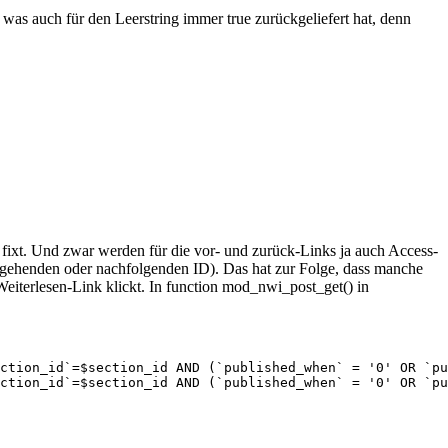
 was auch für den Leerstring immer true zurückgeliefert hat, denn
ixt. Und zwar werden für die vor- und zurück-Links ja auch Access-
ausgehenden oder nachfolgenden ID). Das hat zur Folge, dass manche
eiterlesen-Link klickt. In function mod_nwi_post_get() in
ction_id`=$section_id AND (`published_when` = '0' OR `pu
ction_id`=$section_id AND (`published_when` = '0' OR `pu