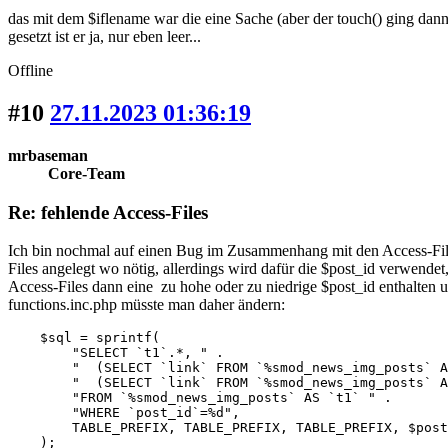
das mit dem $iflename war die eine Sache (aber der touch() ging dann 
gesetzt ist er ja, nur eben leer...
Offline
#10
27.11.2023 01:36:19
mrbaseman
Core-Team
Re: fehlende Access-Files
Ich bin nochmal auf einen Bug im Zusammenhang mit den Access-Files
Files angelegt wo nötig, allerdings wird dafür die $post_id verwend
Access-Files dann eine zu hohe oder zu niedrige $post_id enthalten 
functions.inc.php müsste man daher ändern:
    $sql = sprintf(

        "SELECT `t1`.*, " .

        "  (SELECT `link` FROM `%smod_news_img_posts` A
        "  (SELECT `link` FROM `%smod_news_img_posts` A
        "FROM `%smod_news_img_posts` AS `t1` " .

        "WHERE `post_id`=%d",

        TABLE_PREFIX, TABLE_PREFIX, TABLE_PREFIX, $post
    );