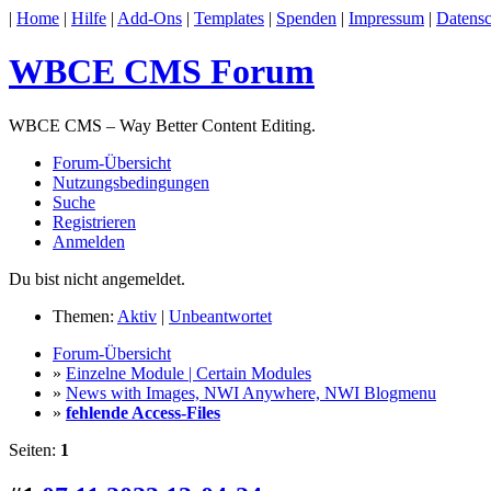
|
Home
|
Hilfe
|
Add-Ons
|
Templates
|
Spenden
|
Impressum
|
Datensc
WBCE CMS Forum
WBCE CMS – Way Better Content Editing.
Forum-Übersicht
Nutzungsbedingungen
Suche
Registrieren
Anmelden
Du bist nicht angemeldet.
Themen:
Aktiv
|
Unbeantwortet
Forum-Übersicht
»
Einzelne Module | Certain Modules
»
News with Images, NWI Anywhere, NWI Blogmenu
»
fehlende Access-Files
Seiten:
1