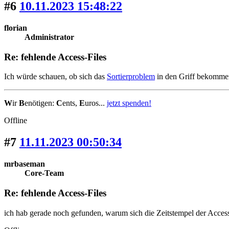
#6
10.11.2023 15:48:22
florian
Administrator
Re: fehlende Access-Files
Ich würde schauen, ob sich das
Sortierproblem
in den Griff bekommen 
W
ir
B
enötigen:
C
ents,
E
uros...
jetzt spenden!
Offline
#7
11.11.2023 00:50:34
mrbaseman
Core-Team
Re: fehlende Access-Files
ich hab gerade noch gefunden, warum sich die Zeitstempel der Acces