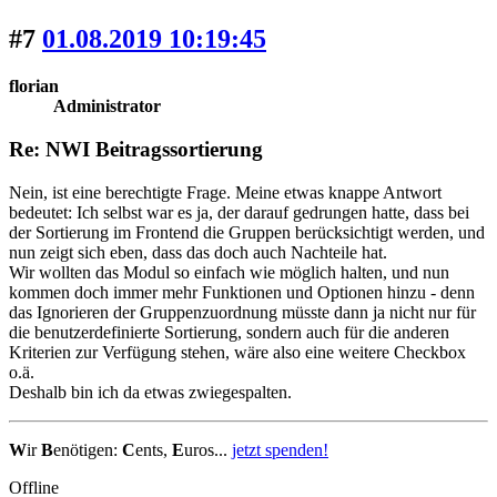
#7
01.08.2019 10:19:45
florian
Administrator
Re: NWI Beitragssortierung
Nein, ist eine berechtigte Frage. Meine etwas knappe Antwort
bedeutet: Ich selbst war es ja, der darauf gedrungen hatte, dass bei
der Sortierung im Frontend die Gruppen berücksichtigt werden, und
nun zeigt sich eben, dass das doch auch Nachteile hat.
Wir wollten das Modul so einfach wie möglich halten, und nun
kommen doch immer mehr Funktionen und Optionen hinzu - denn
das Ignorieren der Gruppenzuordnung müsste dann ja nicht nur für
die benutzerdefinierte Sortierung, sondern auch für die anderen
Kriterien zur Verfügung stehen, wäre also eine weitere Checkbox
o.ä.
Deshalb bin ich da etwas zwiegespalten.
W
ir
B
enötigen:
C
ents,
E
uros...
jetzt spenden!
Offline