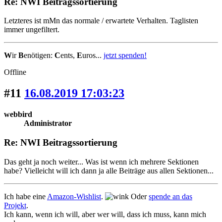
Re: NWI Beitragssortierung
Letzteres ist mMn das normale / erwartete Verhalten. Taglisten
immer ungefiltert.
W
ir
B
enötigen:
C
ents,
E
uros...
jetzt spenden!
Offline
#11
16.08.2019 17:03:23
webbird
Administrator
Re: NWI Beitragssortierung
Das geht ja noch weiter... Was ist wenn ich mehrere Sektionen
habe? Vielleicht will ich dann ja alle Beiträge aus allen Sektionen...
Ich habe eine
Amazon-Wishlist
.
Oder
spende an das
Projekt
.
Ich kann, wenn ich will, aber wer will, dass ich muss, kann mich