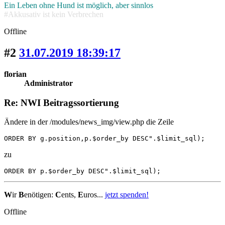
Ein Leben ohne Hund ist möglich, aber sinnlos
#Akkusativ ist kein Verbrechen
Offline
#2
31.07.2019 18:39:17
florian
Administrator
Re: NWI Beitragssortierung
Ändere in der /modules/news_img/view.php die Zeile
ORDER BY g.position,p.$order_by DESC".$limit_sql);
zu
ORDER BY p.$order_by DESC".$limit_sql);
W
ir
B
enötigen:
C
ents,
E
uros...
jetzt spenden!
Offline