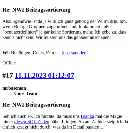
Re: NWI Beitragssortierung
Also irgendwie ist da ja wirklich ganz gehörig der Wurm drin, bzw.
wenn Beitrge Gruppen zugeordnet sind, funktioniert außer
"benutzerdefiniert" ja gar keine Sortierung mehr. Ich gebe zu, dass
kann's nicht sein. Wir müssen uns das genauer anschauen.
W
ir
B
enötigen:
C
ents,
E
uros...
jetzt spenden!
Offline
#17
11.11.2023 01:12:07
mrbaseman
Core-Team
Re: NWI Beitragssortierung
Seh ich auch so. Ich fürchte, da muss uns
Bianka
mal die Magie
hinter
diesen SQL Zeilen
näher bringen. So auf Anhieb steig ich da
ehrlich gesagt nicht durch, was da im Detail passiert...