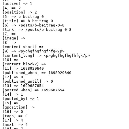
[active] => 1

[4] => 2

[position] => 2

[5] => b beitrag 0

[title] => b beitrag 0

[6] => /posts/b-beitrag-0-8

[link] => /posts/b-beitrag-0-8

[7] => 

[image] => 

[8] => 

[content_short] => 

[9] => <p>ghgfhgfhgfhfg</p>

[content_long] => <p>ghgfhgfhgfhfg</p>

[10] => 

[content_block2] => 

[11] => 1698929640

[published_when] => 1698929640

[12] => 0

[published_until] => 0

[13] => 1699687654

[posted_when] => 1699687654

[14] => 1

[posted_by] => 1

[15] => 

[gposition] => 

[16] => 0

[tags] => 0

[17] => 4

[next] => 4

[18] => 7
