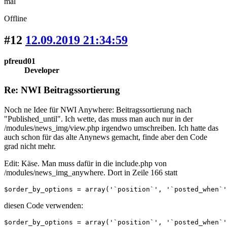
mal
Offline
#12
12.09.2019 21:34:59
pfreud01
Developer
Re: NWI Beitragssortierung
Noch ne Idee für NWI Anywhere: Beitragssortierung nach
"Published_until". Ich wette, das muss man auch nur in der
/modules/news_img/view.php irgendwo umschreiben. Ich hatte das
auch schon für das alte Anynews gemacht, finde aber den Code
grad nicht mehr.
Edit: Käse. Man muss dafür in die include.php von
/modules/news_img_anywhere. Dort in Zeile 166 statt
$order_by_options = array('`position`', '`posted_when`'
diesen Code verwenden:
$order_by_options = array('`position`', '`posted_when`'