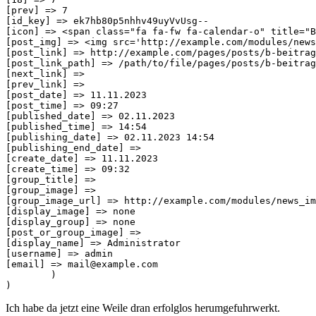
[prev] => 7

[id_key] => ek7hb80p5nhhv49uyVvUsg--

[icon] => <span class="fa fa-fw fa-calendar-o" title="B
[post_img] => <img src='http://example.com/modules/news
[post_link] => http://example.com/pages/posts/b-beitrag
[post_link_path] => /path/to/file/pages/posts/b-beitrag
[next_link] => 

[prev_link] => 

[post_date] => 11.11.2023

[post_time] => 09:27

[published_date] => 02.11.2023

[published_time] => 14:54

[publishing_date] => 02.11.2023 14:54

[publishing_end_date] => 

[create_date] => 11.11.2023

[create_time] => 09:32

[group_title] => 

[group_image] => 

[group_image_url] => http://example.com/modules/news_im
[display_image] => none

[display_group] => none

[post_or_group_image] => 

[display_name] => Administrator

[username] => admin

[email] => mail@example.com

        )

)
Ich habe da jetzt eine Weile dran erfolglos herumgefuhrwerkt.