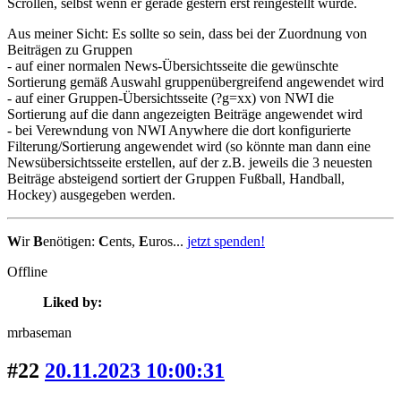
Scrollen, selbst wenn er gerade gestern erst reingestellt wurde.
Aus meiner Sicht: Es sollte so sein, dass bei der Zuordnung von
Beiträgen zu Gruppen
- auf einer normalen News-Übersichtsseite die gewünschte
Sortierung gemäß Auswahl gruppenübergreifend angewendet wird
- auf einer Gruppen-Übersichtsseite (?g=xx) von NWI die
Sortierung auf die dann angezeigten Beiträge angewendet wird
- bei Verewndung von NWI Anywhere die dort konfigurierte
Filterung/Sortierung angewendet wird (so könnte man dann eine
Newsübersichtsseite erstellen, auf der z.B. jeweils die 3 neuesten
Beiträge absteigend sortiert der Gruppen Fußball, Handball,
Hockey) ausgegeben werden.
W
ir
B
enötigen:
C
ents,
E
uros...
jetzt spenden!
Offline
Liked by:
mrbaseman
#22
20.11.2023 10:00:31