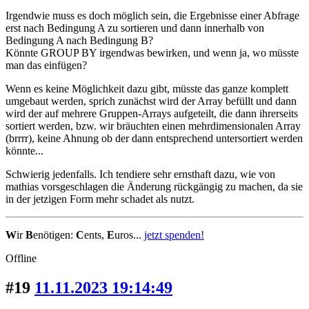
Irgendwie muss es doch möglich sein, die Ergebnisse einer Abfrage
erst nach Bedingung A zu sortieren und dann innerhalb von
Bedingung A nach Bedingung B?
Könnte GROUP BY irgendwas bewirken, und wenn ja, wo müsste
man das einfügen?
Wenn es keine Möglichkeit dazu gibt, müsste das ganze komplett
umgebaut werden, sprich zunächst wird der Array befüllt und dann
wird der auf mehrere Gruppen-Arrays aufgeteilt, die dann ihrerseits
sortiert werden, bzw. wir bräuchten einen mehrdimensionalen Array
(brrrr), keine Ahnung ob der dann entsprechend untersortiert werden
könnte...
Schwierig jedenfalls. Ich tendiere sehr ernsthaft dazu, wie von
mathias vorsgeschlagen die Änderung rückgängig zu machen, da sie
in der jetzigen Form mehr schadet als nutzt.
W
ir
B
enötigen:
C
ents,
E
uros...
jetzt spenden!
Offline
#19
11.11.2023 19:14:49