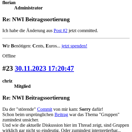
florian
Administrator
Re: NWI Beitragssortierung
Ich habe die Änderung aus
Post #2
jetzt committed.
W
ir
B
enötigen:
C
ents,
E
uros...
jetzt spenden!
Offline
#23
30.11.2023 17:20:47
chriz
Mitglied
Re: NWI Beitragssortierung
Da der "störende"
Commit
von mir kam:
Sorry
dafür!
Schon beim ursprünglichen
Beitrag
war das Thema "Gruppen"
zumindest unsicher.
Und wie die aktuelle Diskussion hier im Thread zeigt, sind Gruppen
wirklich gar nicht so eindeutig. Oder zumindest interpretierbar...