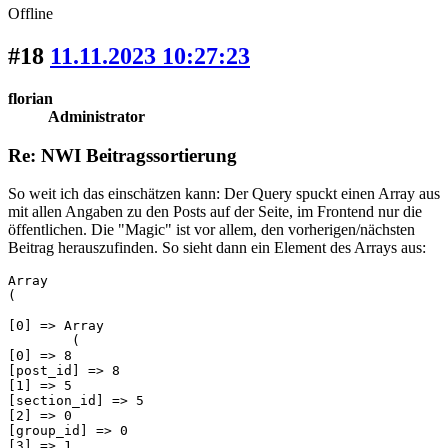
Offline
#18
11.11.2023 10:27:23
florian
Administrator
Re: NWI Beitragssortierung
So weit ich das einschätzen kann: Der Query spuckt einen Array aus
mit allen Angaben zu den Posts auf der Seite, im Frontend nur die
öffentlichen. Die "Magic" ist vor allem, den vorherigen/nächsten
Beitrag herauszufinden. So sieht dann ein Element des Arrays aus:
Array

(

[0] => Array

        (

[0] => 8

[post_id] => 8

[1] => 5

[section_id] => 5

[2] => 0

[group_id] => 0

[3] => 1
