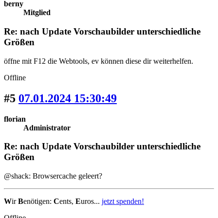
berny
Mitglied
Re: nach Update Vorschaubilder unterschiedliche
Größen
öffne mit F12 die Webtools, ev können diese dir weiterhelfen.
Offline
#5
07.01.2024 15:30:49
florian
Administrator
Re: nach Update Vorschaubilder unterschiedliche
Größen
@shack: Browsercache geleert?
W
ir
B
enötigen:
C
ents,
E
uros...
jetzt spenden!
Offline