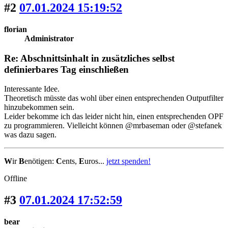
#2
07.01.2024 15:19:52
florian
Administrator
Re: Abschnittsinhalt in zusätzliches selbst
definierbares Tag einschließen
Interessante Idee.
Theoretisch müsste das wohl über einen entsprechenden Outputfilter
hinzubekommen sein.
Leider bekomme ich das leider nicht hin, einen entsprechenden OPF
zu programmieren. Vielleicht können @mrbaseman oder @stefanek
was dazu sagen.
W
ir
B
enötigen:
C
ents,
E
uros...
jetzt spenden!
Offline
#3
07.01.2024 17:52:59
bear