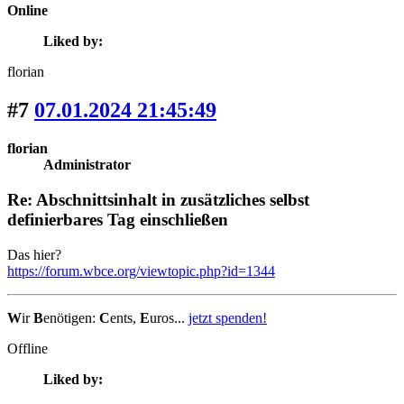
Online
Liked by:
florian
#7
07.01.2024 21:45:49
florian
Administrator
Re: Abschnittsinhalt in zusätzliches selbst
definierbares Tag einschließen
Das hier?
https://forum.wbce.org/viewtopic.php?id=1344
W
ir
B
enötigen:
C
ents,
E
uros...
jetzt spenden!
Offline
Liked by: