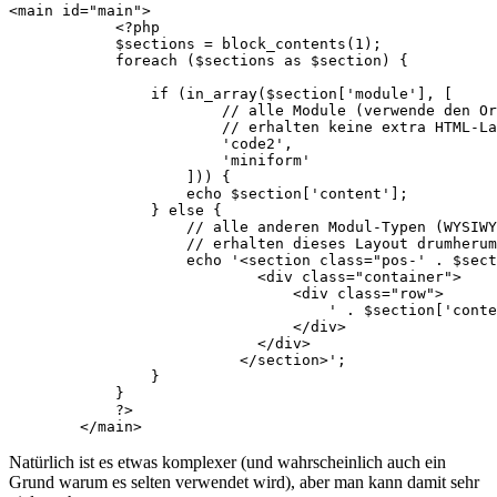
<main id="main">  

            <?php

            $sections = block_contents(1);

            foreach ($sections as $section) {

                if (in_array($section['module'], [

                        // alle Module (verwende den Or
                        // erhalten keine extra HTML-La
                        'code2', 

                        'miniform'

                    ])) {

                    echo $section['content'];

                } else {

                    // alle anderen Modul-Typen (WYSIWY
                    // erhalten dieses Layout drumherum

                    echo '<section class="pos-' . $sect
                            <div class="container">

                                <div class="row">

                                    ' . $section['conte
                                </div>

                            </div>

                          </section>';

                }

            }

            ?>

        </main>
Natürlich ist es etwas komplexer (und wahrscheinlich auch ein
Grund warum es selten verwendet wird), aber man kann damit sehr