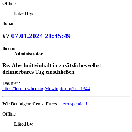
Offline
Liked by:
florian
#7
07.01.2024 21:45:49
florian
Administrator
Re: Abschnittsinhalt in zusätzliches selbst
definierbares Tag einschließen
Das hier?
https://forum.wbce.org/viewtopic.php?id=1344
W
ir
B
enötigen:
C
ents,
E
uros...
jetzt spenden!
Offline
Liked by: