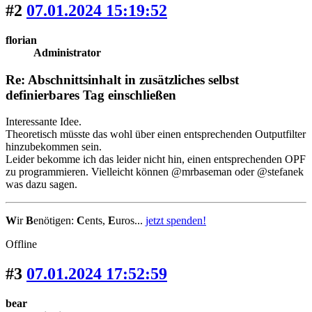
#2
07.01.2024 15:19:52
florian
Administrator
Re: Abschnittsinhalt in zusätzliches selbst
definierbares Tag einschließen
Interessante Idee.
Theoretisch müsste das wohl über einen entsprechenden Outputfilter
hinzubekommen sein.
Leider bekomme ich das leider nicht hin, einen entsprechenden OPF
zu programmieren. Vielleicht können @mrbaseman oder @stefanek
was dazu sagen.
W
ir
B
enötigen:
C
ents,
E
uros...
jetzt spenden!
Offline
#3
07.01.2024 17:52:59
bear