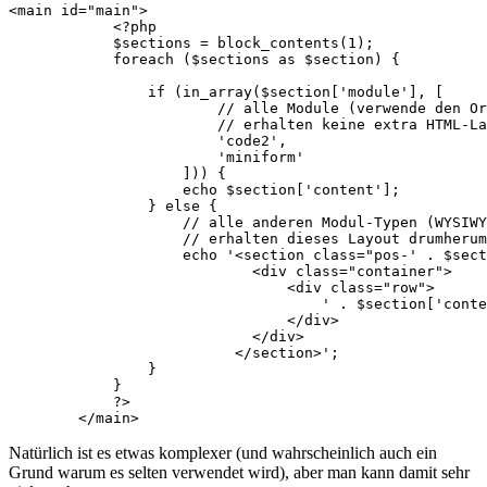
<main id="main">  

            <?php

            $sections = block_contents(1);

            foreach ($sections as $section) {

                if (in_array($section['module'], [

                        // alle Module (verwende den Or
                        // erhalten keine extra HTML-La
                        'code2', 

                        'miniform'

                    ])) {

                    echo $section['content'];

                } else {

                    // alle anderen Modul-Typen (WYSIWY
                    // erhalten dieses Layout drumherum

                    echo '<section class="pos-' . $sect
                            <div class="container">

                                <div class="row">

                                    ' . $section['conte
                                </div>

                            </div>

                          </section>';

                }

            }

            ?>

        </main>
Natürlich ist es etwas komplexer (und wahrscheinlich auch ein
Grund warum es selten verwendet wird), aber man kann damit sehr