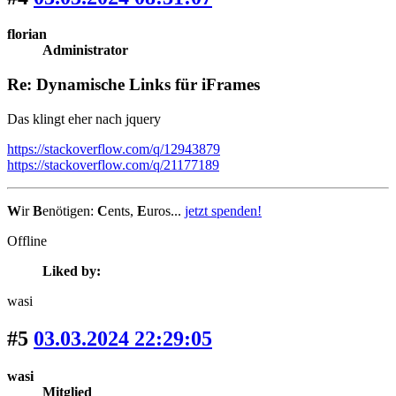
florian
Administrator
Re: Dynamische Links für iFrames
Das klingt eher nach jquery
https://stackoverflow.com/q/12943879
https://stackoverflow.com/q/21177189
W
ir
B
enötigen:
C
ents,
E
uros...
jetzt spenden!
Offline
Liked by:
wasi
#5
03.03.2024 22:29:05
wasi
Mitglied