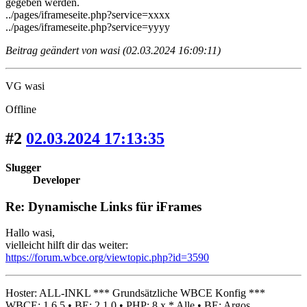
gegeben werden.
../pages/iframeseite.php?service=xxxx
../pages/iframeseite.php?service=yyyy
Beitrag geändert von wasi (02.03.2024 16:09:11)
VG wasi
Offline
#2
02.03.2024 17:13:35
Slugger
Developer
Re: Dynamische Links für iFrames
Hallo wasi,
vielleicht hilft dir das weiter:
https://forum.wbce.org/viewtopic.php?id=3590
Hoster: ALL-INKL *** Grundsätzliche WBCE Konfig ***
WBCE: 1.6.5 • BE: 2.1.0 • PHP: 8.x * Alle • BE: Argos