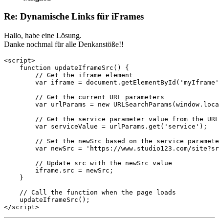
Re: Dynamische Links für iFrames
Hallo, habe eine Lösung.
Danke nochmal für alle Denkanstöße!!
<script>

    function updateIframeSrc() {

        // Get the iframe element

        var iframe = document.getElementById('myIframe'
        // Get the current URL parameters

        var urlParams = new URLSearchParams(window.loca
        // Get the service parameter value from the URL

        var serviceValue = urlParams.get('service');

        // Set the newSrc based on the service paramete
        var newSrc = 'https://www.studio123.com/site?sr
        // Update src with the newSrc value

        iframe.src = newSrc;

    }

    // Call the function when the page loads

    updateIframeSrc();

</script>