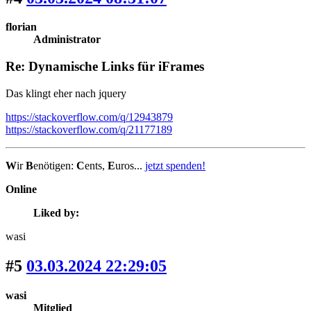
florian
Administrator
Re: Dynamische Links für iFrames
Das klingt eher nach jquery
https://stackoverflow.com/q/12943879
https://stackoverflow.com/q/21177189
W
ir
B
enötigen:
C
ents,
E
uros...
jetzt spenden!
Online
Liked by:
wasi
#5
03.03.2024 22:29:05
wasi
Mitglied