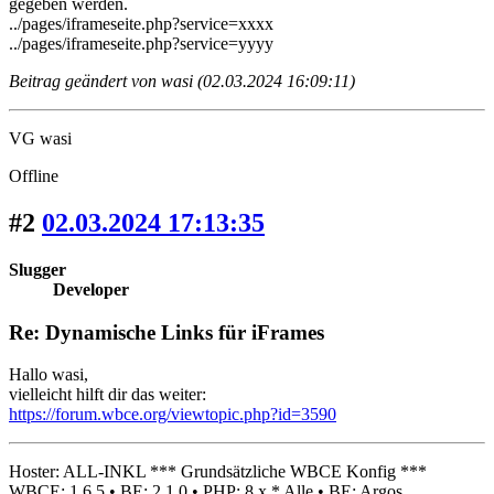
gegeben werden.
../pages/iframeseite.php?service=xxxx
../pages/iframeseite.php?service=yyyy
Beitrag geändert von wasi (02.03.2024 16:09:11)
VG wasi
Offline
#2
02.03.2024 17:13:35
Slugger
Developer
Re: Dynamische Links für iFrames
Hallo wasi,
vielleicht hilft dir das weiter:
https://forum.wbce.org/viewtopic.php?id=3590
Hoster: ALL-INKL *** Grundsätzliche WBCE Konfig ***
WBCE: 1.6.5 • BE: 2.1.0 • PHP: 8.x * Alle • BE: Argos