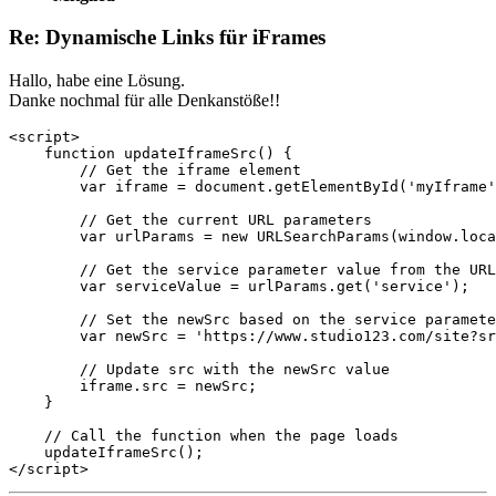
Re: Dynamische Links für iFrames
Hallo, habe eine Lösung.
Danke nochmal für alle Denkanstöße!!
<script>

    function updateIframeSrc() {

        // Get the iframe element

        var iframe = document.getElementById('myIframe'
        // Get the current URL parameters

        var urlParams = new URLSearchParams(window.loca
        // Get the service parameter value from the URL

        var serviceValue = urlParams.get('service');

        // Set the newSrc based on the service paramete
        var newSrc = 'https://www.studio123.com/site?sr
        // Update src with the newSrc value

        iframe.src = newSrc;

    }

    // Call the function when the page loads

    updateIframeSrc();

</script>