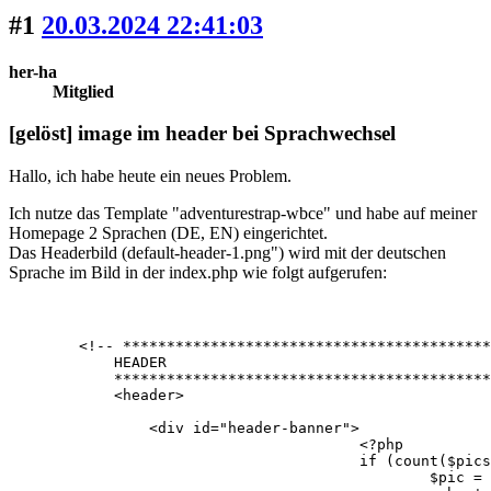
#1
20.03.2024 22:41:03
her-ha
Mitglied
[gelöst] image im header bei Sprachwechsel
Hallo, ich habe heute ein neues Problem.
Ich nutze das Template "adventurestrap-wbce" und habe auf meiner
Homepage 2 Sprachen (DE, EN) eingerichtet.
Das Headerbild (default-header-1.png") wird mit der deutschen
Sprache im Bild in der index.php wie folgt aufgerufen:
        <!-- ******************************************
            HEADER

            *******************************************
            <header>                  

                <div id="header-banner">

					<?php

					if (count($pics) > 0) {

						$pic = array_rand($pics);
