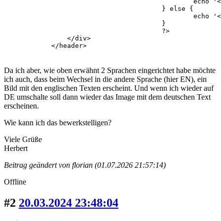
						echo '<img src="'.TEMPLATE_DIR.'/img/blank.png" data-src="'.$pics[$pic].'" alt="'.PAGE_TITLE.'" />';

					} else {

						echo '<img src="'.TEMPLATE_DIR.'/img/blank.png" data-src="'.TEMPLATE_DIR.'/img/default-header-1.png" style="width: 100%;" alt="'.WEBSITE_TITLE.'" />';

					}

					?>

                </div>

            </header>
Da ich aber, wie oben erwähnt 2 Sprachen eingerichtet habe möchte
ich auch, dass beim Wechsel in die andere Sprache (hier EN), ein
Bild mit den englischen Texten erscheint. Und wenn ich wieder auf
DE umschalte soll dann wieder das Image mit dem deutschen Text
erscheinen.
Wie kann ich das bewerkstelligen?
Viele Grüße
Herbert
Beitrag geändert von florian (01.07.2026 21:57:14)
Offline
#2
20.03.2024 23:48:04