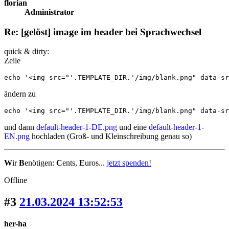
florian
Administrator
Re: [gelöst] image im header bei Sprachwechsel
quick & dirty:
Zeile
echo '<img src="'.TEMPLATE_DIR.'/img/blank.png" data-s
ändern zu
echo '<img src="'.TEMPLATE_DIR.'/img/blank.png" data-sr
und dann
default-header-1-DE.png
und eine
default-header-1-
EN.png
hochladen (Groß- und Kleinschreibung genau so)
W
ir
B
enötigen:
C
ents,
E
uros...
jetzt spenden!
Offline
#3
21.03.2024 13:52:53
her-ha