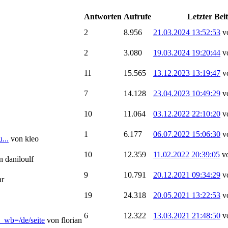
Antworten
Aufrufe
Letzter Bei
2
8.956
21.03.2024 13:52:53
v
2
3.080
19.03.2024 19:20:44
v
11
15.565
13.12.2023 13:19:47
v
7
14.128
23.04.2023 10:49:29
v
10
11.064
03.12.2022 22:10:20
v
1
6.177
06.07.2022 15:06:30
v
...
von kleo
10
12.359
11.02.2022 20:39:05
v
n daniloulf
9
10.791
20.12.2021 09:34:29
v
ar
19
24.318
20.05.2021 13:22:53
v
6
12.322
13.03.2021 21:48:50
v
?_wb=/de/seite
von florian