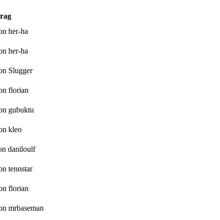
trag
on her-ha
on her-ha
on Slugger
on florian
on gubuktu
on kleo
on daniloulf
on tennstar
on florian
on mrbaseman