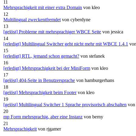
11
Mehrsprachigkeit mit einer extra Domain
von kleo
12
Multilingual zweckentfremdet
von cyberdyne
13
[gelöst] Probleme mit mehrsprachiger WBCE Seite
von jessica
14
[erledigt] Multilingual Switcher geht nicht mehr mit WBCE 1.4.1
von
15
[erledigt] RTL, jemand schon gemacht?
von stefanek
16
[erledigt] Mehrsprachigkeit bei der MiniForm
von kleo
17
[gelöst] 404-Seite in Benutzersprache
von hamburgerhans
18
[gelöst] Mehrsprachigkeit beim Footer
von kleo
19
[gelöst] Multilingual Switcher 1 Sprache provisorisch abschalten
von
20
mp Form mehrsprachig, aber eine Instanz
von berny
21
Mehrsprachigkeit
von rjgamer