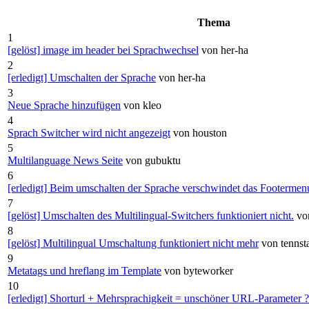
Thema
1
[gelöst] image im header bei Sprachwechsel
von her-ha
2
[erledigt] Umschalten der Sprache
von her-ha
3
Neue Sprache hinzufügen
von kleo
4
Sprach Switcher wird nicht angezeigt
von houston
5
Multilanguage News Seite
von gubuktu
6
[erledigt] Beim umschalten der Sprache verschwindet das Footermenu
7
[gelöst] Umschalten des Multilingual-Switchers funktioniert nicht.
vo
8
[gelöst] Multilingual Umschaltung funktioniert nicht mehr
von tennst
9
Metatags und hreflang im Template
von byteworker
10
[erledigt] Shorturl + Mehrsprachigkeit = unschöner URL-Parameter 