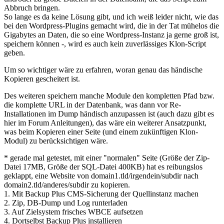
Abbruch bringen.
So lange es da keine Lösung gibt, und ich weiß leider nicht, wie das
bei den Wordpress-Plugins gemacht wird, die in der Tat mühelos die
Gigabytes an Daten, die so eine Wordpress-Instanz ja gerne groß ist,
speichern können -, wird es auch kein zuverlässiges Klon-Script
geben.
Um so wichtiger wäre zu erfahren, woran genau das händische
Kopieren gescheitert ist.
Des weiteren speichern manche Module den kompletten Pfad bzw.
die komplette URL in der Datenbank, was dann vor Re-
Installationen im Dump händisch anzupassen ist (auch dazu gibt es
hier im Forum Anleitungen), das wäre ein weiterer Ansatzpunkt,
was beim Kopieren einer Seite (und einem zukünftigen Klon-
Modul) zu berücksichtigen wäre.
* gerade mal getestet, mit einer "normalen" Seite (Größe der Zip-
Datei 17MB, Größe der SQL-Datei 400KB) hat es reibungslos
geklappt, eine Website von domain1.tld/irgendein/subdir nach
domain2.tld/anderes/subdir zu kopieren.
1. Mit Backup Plus CMS-Sicherung der Quellinstanz machen
2. Zip, DB-Dump und Log runterladen
3. Auf Zielsystem frisches WBCE aufsetzen
4. Dortselbst Backup Plus installieren