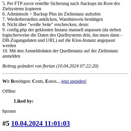
5. Per FTP zuvor erstellte Sicherung nach /backups im Root des
Zielsystems kopieren
6. Admintools > Backup Plus im Zielinstanz aufrufen
7. Wiederherstellen anklicken, Warnhinweis bestätigen
8. Nicht über "weiße Seite" erschrecken, denn:
9. config.php der geklonten Instanz manuell anpassen (da stehen
logischerweise die Daten des Quellsystems drin, das muss dann -
DB-Zugangsdaten und URL) auf die Klon-Instanz angepasst
werden
10. Mit den Anmeldedaten der Quellinstanz auf der Zielinstanz
anmelden
Beitrag geändert von florian (10.04.2024 07:22:20)
W
ir
B
enötigen:
C
ents,
E
uros...
jetzt spenden!
Offline
Liked by:
hpzaun
#5
10.04.2024 11:01:03