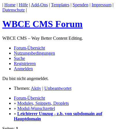
|
Home
|
Hilfe
|
Add-Ons
|
Templates
|
Spenden
|
Impressum
|
Datenschutz
|
WBCE CMS Forum
WBCE CMS – Way Better Content Editing.
Forum-Übersicht
Nutzungsbedingungen
Suche
Registrieren
Anmelden
Du bist nicht angemeldet.
Themen:
Aktiv
|
Unbeantwortet
Forum-Übersicht
»
Modules, Snippets, Droplets
»
Modul-Wunschzettel
»
Leichterer Umzug - z.b. von subdomain auf
Hauptdomain
Seiten:
1