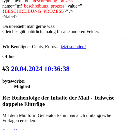
type="text" id="
beschreibung_prozess
"
name="mf_
beschreibung_prozess
" value="
{
BESCHREIBUNG_PROZESS
}" />
</label>
Da übersieht man gerne was.
Gleiches gilt natürlich analog für alle anderen Felder.
W
ir
B
enötigen:
C
ents,
E
uros...
jetzt spenden!
Offline
#3
20.04.2024 10:36:38
byteworker
Mitglied
Re: Reihenfolge der Inhalte der Mail - Teilweise
doppelte Einträge
Mit dem Miniform-Generator kann man auch umfangreiche
Vorlagen erstellen.