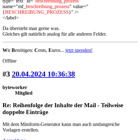
type="text" id="
beschreibung_prozess
"
name="mf_
beschreibung_prozess
" value="
{
BESCHREIBUNG_PROZESS
}" />
</label>
Da übersieht man gerne was.
Gleiches gilt natürlich analog für alle anderen Felder.
W
ir
B
enötigen:
C
ents,
E
uros...
jetzt spenden!
Offline
#3
20.04.2024 10:36:38
byteworker
Mitglied
Re: Reihenfolge der Inhalte der Mail - Teilweise
doppelte Einträge
Mit dem Miniform-Generator kann man auch umfangreiche
Vorlagen erstellen.