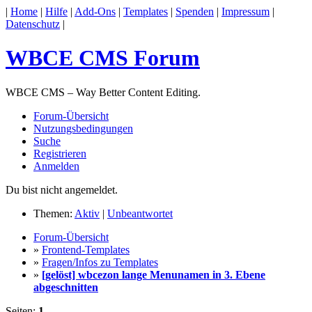
|
Home
|
Hilfe
|
Add-Ons
|
Templates
|
Spenden
|
Impressum
|
Datenschutz
|
WBCE CMS Forum
WBCE CMS – Way Better Content Editing.
Forum-Übersicht
Nutzungsbedingungen
Suche
Registrieren
Anmelden
Du bist nicht angemeldet.
Themen:
Aktiv
|
Unbeantwortet
Forum-Übersicht
»
Frontend-Templates
»
Fragen/Infos zu Templates
»
[gelöst] wbcezon lange Menunamen in 3. Ebene
abgeschnitten
Seiten:
1