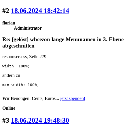
#2
18.06.2024 18:42:14
florian
Administrator
Re: [gelöst] wbcezon lange Menunamen in 3. Ebene
abgeschnitten
responsee.css, Zeile 279
width: 100%;
ändern zu
min-width: 100%;
W
ir
B
enötigen:
C
ents,
E
uros...
jetzt spenden!
Online
#3
18.06.2024 19:48:30