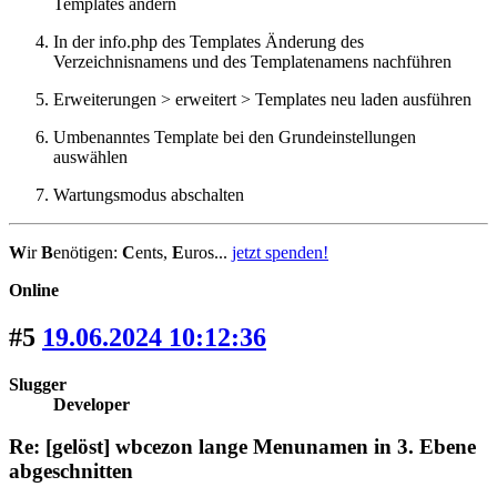
Templates ändern
In der info.php des Templates Änderung des
Verzeichnisnamens und des Templatenamens nachführen
Erweiterungen > erweitert > Templates neu laden ausführen
Umbenanntes Template bei den Grundeinstellungen
auswählen
Wartungsmodus abschalten
W
ir
B
enötigen:
C
ents,
E
uros...
jetzt spenden!
Online
#5
19.06.2024 10:12:36
Slugger
Developer
Re: [gelöst] wbcezon lange Menunamen in 3. Ebene
abgeschnitten