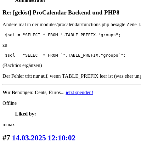
Administrator
Re: [gelöst] ProCalendar Backend und PHP8
Ändere mal in der modules/procalendar/functions.php besagte Zeile 
 $sql = "SELECT * FROM ".TABLE_PREFIX."groups";
zu
 $sql = "SELECT * FROM `".TABLE_PREFIX."groups`";
(Backtics ergänzen)
Der Fehler tritt nur auf, wenn TABLE_PREFIX leer ist (was eher ung
W
ir
B
enötigen:
C
ents,
E
uros...
jetzt spenden!
Offline
Liked by:
mmax
#7
14.03.2025 12:10:02