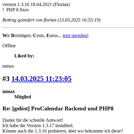
version 1.3.16 18.04.2021 (Florian)
! PHP 8 fixes
Beitrag geändert von florian (13.03.2025 16:55:19)
W
ir
B
enötigen:
C
ents,
E
uros...
jetzt spenden!
Offline
Liked by:
mmax
#3
14.03.2025 11:23:05
mmax
Mitglied
Re: [gelöst] ProCalendar Backend und PHP8
Danke für die schnelle Antwort!
Ich habe die Version 1.3.17 installiert.
Könnte auch die 1.3.16 probieren, aber wo bekomme ich diese?