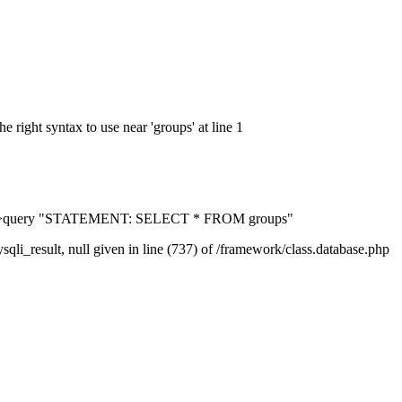
ight syntax to use near 'groups' at line 1
tabase->query "STATEMENT: SELECT * FROM groups"
i_result, null given in line (737) of /framework/class.database.php