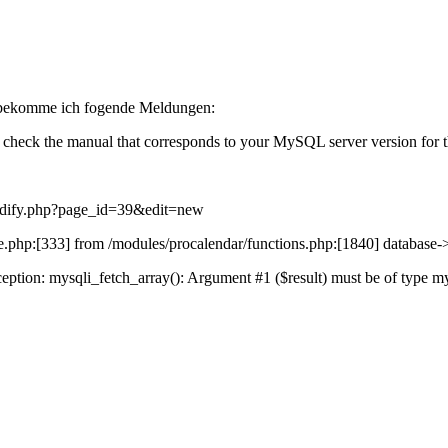
 bekomme ich fogende Meldungen:
eck the manual that corresponds to your MySQL server version for the r
/modify.php?page_id=39&edit=new
ase.php:[333] from /modules/procalendar/functions.php:[1840] da
n: mysqli_fetch_array(): Argument #1 ($result) must be of type mysql