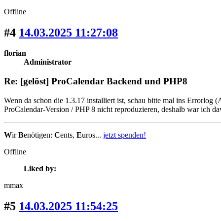
Offline
#4
14.03.2025 11:27:08
florian
Administrator
Re: [gelöst] ProCalendar Backend und PHP8
Wenn da schon die 1.3.17 installiert ist, schau bitte mal ins Errorlo
ProCalendar-Version / PHP 8 nicht reproduzieren, deshalb war ich davo
W
ir
B
enötigen:
C
ents,
E
uros...
jetzt spenden!
Offline
Liked by:
mmax
#5
14.03.2025 11:54:25