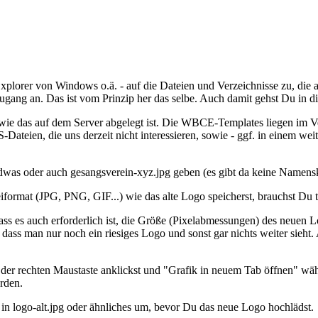
-Explorer von Windows o.ä. - auf die Dateien und Verzeichnisse zu, die
gang an. Das ist vom Prinzip her das selbe. Auch damit gehst Du in d
ie das auf dem Server abgelegt ist. Die WBCE-Templates liegen im Verz
ateien, die uns derzeit nicht interessieren, sowie - ggf. in einem wei
dwas oder auch gesangsverein-xyz.jpg geben (es gibt da keine Namens
mat (JPG, PNG, GIF...) wie das alte Logo speicherst, brauchst Du th
ass es auch erforderlich ist, die Größe (Pixelabmessungen) des neuen 
, dass man nur noch ein riesiges Logo und sonst gar nichts weiter sieh
 der rechten Maustaste anklickst und "Grafik in neuem Tab öffnen" wä
rden.
n logo-alt.jpg oder ähnliches um, bevor Du das neue Logo hochlädst.