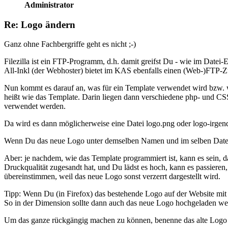
Administrator
Re: Logo ändern
Ganz ohne Fachbergriffe geht es nicht ;-)
Filezilla ist ein FTP-Programm, d.h. damit greifst Du - wie im Datei
All-Inkl (der Webhoster) bietet im KAS ebenfalls einen (Web-)FTP-Zu
Nun kommt es darauf an, was für ein Template verwendet wird bzw. w
heißt wie das Template. Darin liegen dann verschiedene php- und CSS-D
verwendet werden.
Da wird es dann möglicherweise eine Datei logo.png oder logo-irgen
Wenn Du das neue Logo unter demselben Namen und im selben Dateifor
Aber: je nachdem, wie das Template programmiert ist, kann es sein, d
Druckqualität zugesandt hat, und Du lädst es hoch, kann es passieren
übereinstimmen, weil das neue Logo sonst verzerrt dargestellt wird.
Tipp: Wenn Du (in Firefox) das bestehende Logo auf der Website mit
So in der Dimension sollte dann auch das neue Logo hochgeladen we
Um das ganze rückgängig machen zu können, benenne das alte Logo i