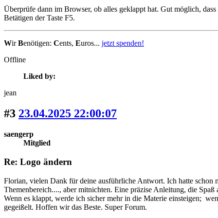
Überprüfe dann im Browser, ob alles geklappt hat. Gut möglich, dass 
Betätigen der Taste F5.
W
ir
B
enötigen:
C
ents,
E
uros...
jetzt spenden!
Offline
Liked by:
jean
#3
23.04.2025 22:00:07
saengerp
Mitglied
Re: Logo ändern
Florian, vielen Dank für deine ausführliche Antwort. Ich hatte schon
Themenbereich...., aber mitnichten. Eine präzise Anleitung, die Spaß
Wenn es klappt, werde ich sicher mehr in die Materie einsteigen; we
gegeißelt. Hoffen wir das Beste. Super Forum.