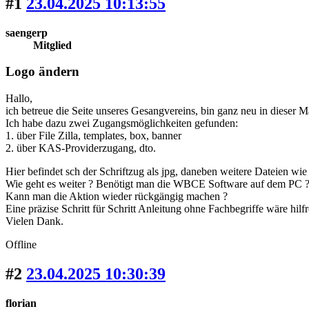
#1
23.04.2025 10:13:55
saengerp
Mitglied
Logo ändern
Hallo,
ich betreue die Seite unseres Gesangvereins, bin ganz neu in dieser
Ich habe dazu zwei Zugangsmöglichkeiten gefunden:
1. über File Zilla, templates, box, banner
2. über KAS-Providerzugang, dto.
Hier befindet sch der Schriftzug als jpg, daneben weitere Dateien wie
Wie geht es weiter ? Benötigt man die WBCE Software auf dem PC ? W
Kann man die Aktion wieder rückgängig machen ?
Eine präzise Schritt für Schritt Anleitung ohne Fachbegriffe wäre hil
Vielen Dank.
Offline
#2
23.04.2025 10:30:39
florian