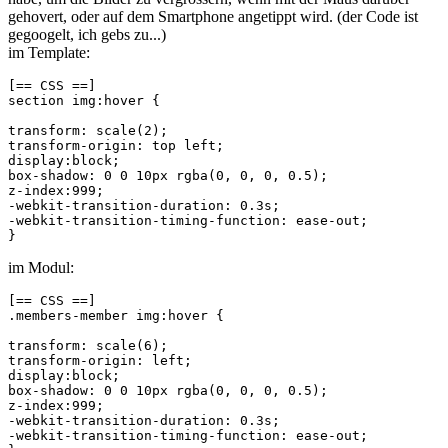
gehovert, oder auf dem Smartphone angetippt wird. (der Code ist
gegoogelt, ich gebs zu...)
im Template:
[== CSS ==]

section img:hover { 

transform: scale(2); 

transform-origin: top left;

display:block; 

box-shadow: 0 0 10px rgba(0, 0, 0, 0.5);

z-index:999; 

-webkit-transition-duration: 0.3s; 

-webkit-transition-timing-function: ease-out; 

}
im Modul:
[== CSS ==]

.members-member img:hover { 

transform: scale(6); 

transform-origin: left;

display:block; 

box-shadow: 0 0 10px rgba(0, 0, 0, 0.5);

z-index:999; 

-webkit-transition-duration: 0.3s; 

-webkit-transition-timing-function: ease-out;
