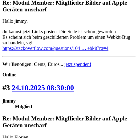
Re: Modul Member: MitglIieder Bilder auf Apple
Geräten unscharf
Hallo jimmy,
du kannst jetzt Links posten. Die Seite ist schön geworden.
Es scheint sich beim geschilderten Problem um einen Webkit-Bug
zu handeln, vgl.
https://stackoverflow.com/questions/104 … ebkit?rq=4
W
ir
B
enötigen:
C
ents,
E
uros...
jetzt spenden!
Online
#3
24.10.2025 08:30:00
jimmy
Mitglied
Re: Modul Member: MitglIieder Bilder auf Apple
Geräten unscharf
Hallo Florian