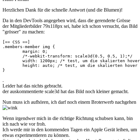
Herzlichen Dank für die schnelle Antwort (und die Blumen)!
Da in den DevTools angegeben wird, dass die gerenderte Grösse
der Mitgliederbilder 79x118px sei, habe ich schon versucht, das Bild
"grösser" zu machen:
[== CSS ==]

.members-member img {

	margin: 0; 

	/*-webkit-transform: scale3d(0.5, 0.5, 1);*/

	width: 1200px; /* test, um die skalierten hover bilder auf den Iphones und Konsorten hinzubekommen */

	height: auto; /* test, um die skalierten hover bilder auf den Iphones und Konsorten hinzubekommen */	

}
.
Leider hat das nichts gebracht.
der auskommentierte scale3d hat das Bild noch kleiner gemacht.
Nun muss ich aufhören, ich darf noch einem Broterwerb nachgehen
Wenn irgendwer mich in die richtige Richtung schubsen kann, bin
ich nach wie vor froh.
Ich werde mir in den kommenden Tagen ein Apple Gerät leihen, um
etwas experimentieren zu können.