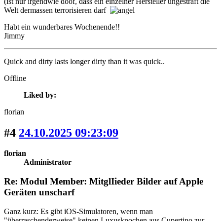
(ist nur irgendwie doof, dass ein einzelner Hersteller ungestraft die
Welt dermassen terrorisieren darf
Habt ein wunderbares Wochenende!!
Jimmy
Quick and dirty lasts longer dirty than it was quick..
Offline
Liked by:
florian
#4
24.10.2025 09:23:09
florian
Administrator
Re: Modul Member: MitglIieder Bilder auf Apple
Geräten unscharf
Ganz kurz: Es gibt iOS-Simulatoren, wenn man
"überraschenderweise" keinen Luxusknochen aus Cupertino zur