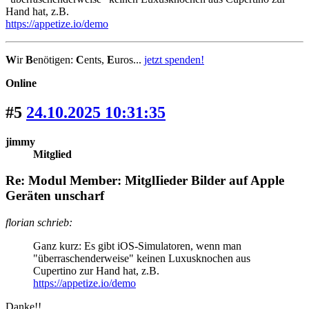
Hand hat, z.B.
https://appetize.io/demo
W
ir
B
enötigen:
C
ents,
E
uros...
jetzt spenden!
Online
#5
24.10.2025 10:31:35
jimmy
Mitglied
Re: Modul Member: MitglIieder Bilder auf Apple
Geräten unscharf
florian schrieb:
Ganz kurz: Es gibt iOS-Simulatoren, wenn man
"überraschenderweise" keinen Luxusknochen aus
Cupertino zur Hand hat, z.B.
https://appetize.io/demo
Danke!!