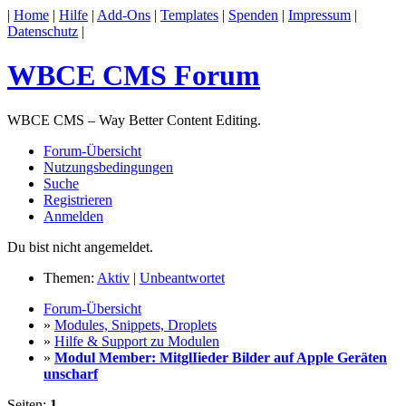
|
Home
|
Hilfe
|
Add-Ons
|
Templates
|
Spenden
|
Impressum
|
Datenschutz
|
WBCE CMS Forum
WBCE CMS – Way Better Content Editing.
Forum-Übersicht
Nutzungsbedingungen
Suche
Registrieren
Anmelden
Du bist nicht angemeldet.
Themen:
Aktiv
|
Unbeantwortet
Forum-Übersicht
»
Modules, Snippets, Droplets
»
Hilfe & Support zu Modulen
»
Modul Member: MitglIieder Bilder auf Apple Geräten
unscharf
Seiten:
1