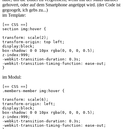
gehovert, oder auf dem Smartphone angetippt wird. (der Code ist
gegoogelt, ich gebs zu...)
im Template:
[== CSS ==]

section img:hover { 

transform: scale(2); 

transform-origin: top left;

display:block; 

box-shadow: 0 0 10px rgba(0, 0, 0, 0.5);

z-index:999; 

-webkit-transition-duration: 0.3s; 

-webkit-transition-timing-function: ease-out; 

}
im Modul:
[== CSS ==]

.members-member img:hover { 

transform: scale(6); 

transform-origin: left;

display:block; 

box-shadow: 0 0 10px rgba(0, 0, 0, 0.5);

z-index:999; 

-webkit-transition-duration: 0.3s; 

-webkit-transition-timing-function: ease-out;
