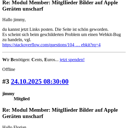
Re: Modul Member: MitglIieder Bilder auf Apple
Geräten unscharf
Hallo jimmy,
du kannst jetzt Links posten. Die Seite ist schön geworden.
Es scheint sich beim geschilderten Problem um einen Webkit-Bug
zu handeln, vgl.
https://stackoverflow.com/questions/104 … ebkit?rq=4
W
ir
B
enötigen:
C
ents,
E
uros...
jetzt spenden!
Offline
#3
24.10.2025 08:30:00
jimmy
Mitglied
Re: Modul Member: MitglIieder Bilder auf Apple
Geräten unscharf
Hallo Florian