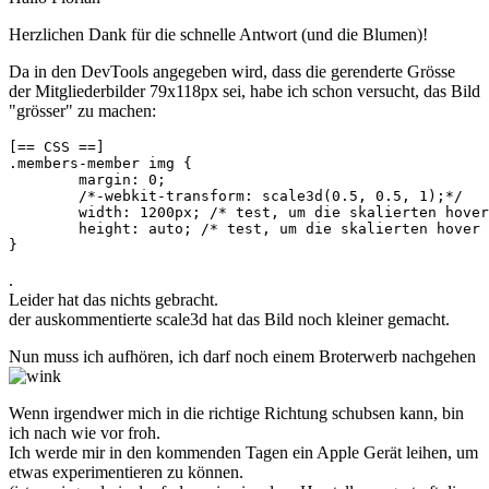
Herzlichen Dank für die schnelle Antwort (und die Blumen)!
Da in den DevTools angegeben wird, dass die gerenderte Grösse
der Mitgliederbilder 79x118px sei, habe ich schon versucht, das Bild
"grösser" zu machen:
[== CSS ==]

.members-member img {

	margin: 0; 

	/*-webkit-transform: scale3d(0.5, 0.5, 1);*/

	width: 1200px; /* test, um die skalierten hover bilder auf den Iphones und Konsorten hinzubekommen */

	height: auto; /* test, um die skalierten hover bilder auf den Iphones und Konsorten hinzubekommen */	

}
.
Leider hat das nichts gebracht.
der auskommentierte scale3d hat das Bild noch kleiner gemacht.
Nun muss ich aufhören, ich darf noch einem Broterwerb nachgehen
Wenn irgendwer mich in die richtige Richtung schubsen kann, bin
ich nach wie vor froh.
Ich werde mir in den kommenden Tagen ein Apple Gerät leihen, um
etwas experimentieren zu können.