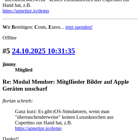
Hand hat, z.B.
https://appetize.io/demo
W
ir
B
enötigen:
C
ents,
E
uros...
jetzt spenden!
Offline
#5
24.10.2025 10:31:35
jimmy
Mitglied
Re: Modul Member: MitglIieder Bilder auf Apple
Geräten unscharf
florian schrieb:
Ganz kurz: Es gibt iOS-Simulatoren, wenn man
"überraschenderweise" keinen Luxusknochen aus
Cupertino zur Hand hat, z.B.
https://appetize.io/demo
Danke!!