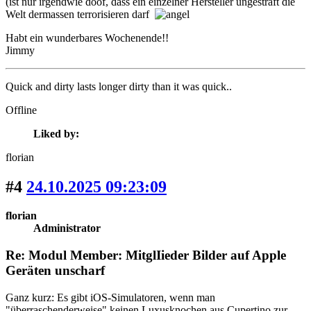
(ist nur irgendwie doof, dass ein einzelner Hersteller ungestraft die
Welt dermassen terrorisieren darf
Habt ein wunderbares Wochenende!!
Jimmy
Quick and dirty lasts longer dirty than it was quick..
Offline
Liked by:
florian
#4
24.10.2025 09:23:09
florian
Administrator
Re: Modul Member: MitglIieder Bilder auf Apple
Geräten unscharf
Ganz kurz: Es gibt iOS-Simulatoren, wenn man
"überraschenderweise" keinen Luxusknochen aus Cupertino zur