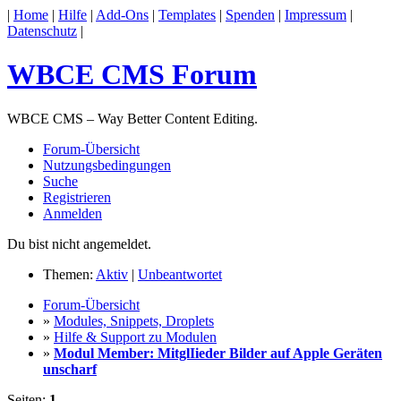
|
Home
|
Hilfe
|
Add-Ons
|
Templates
|
Spenden
|
Impressum
|
Datenschutz
|
WBCE CMS Forum
WBCE CMS – Way Better Content Editing.
Forum-Übersicht
Nutzungsbedingungen
Suche
Registrieren
Anmelden
Du bist nicht angemeldet.
Themen:
Aktiv
|
Unbeantwortet
Forum-Übersicht
»
Modules, Snippets, Droplets
»
Hilfe & Support zu Modulen
»
Modul Member: MitglIieder Bilder auf Apple Geräten
unscharf
Seiten:
1