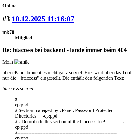
Online
#3
10.12.2025 11:16:07
mk70
Mitglied
Re: htaccess bei backend - lande immer beim 404
Moin
über cPanel braucht es nicht ganz so viel. Hier wird über das Tool
nur die ".htaccess" eingestellt. Die enthält den folgenden Text:
htaccess schrieb:
#----------------------------------------------------------------
cp:ppd
# Section managed by cPanel: Password Protected
Directories -cp:ppd
# - Do not edit this section of the htaccess file! -
cp:ppd
#----------------------------------------------------------------
cp:ppd