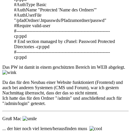
#AuthType Basic
#AuthName "Protected 'Name des Ordners'"
#AuthUserFile
"/pfadOrdner/.htpasswds/Pfadzumordner/passwd"
#Require valid-user
#----------------------------------------------------------------
cp:ppd
# End section managed by cPanel: Password Protected
Directories -cp:ppd
#----------------------------------------------------------------
cp:ppd
Das PW ist damit in einem geschützten Bereich im WEB abgelegt.
Da das für den Neubau einer Website funktioniert (Frontend) und
auch bei anderen Systemen (CMS und Forum), war ich gestern
Nachmittag überrascht, dass der das so nicht nimmt.
Ich hatte das für den Ordner "/admin" und anschließend auch für
"/admin/login" getestet.
Gruß Mac
... der hier noch viel lernen/herausfinden muss