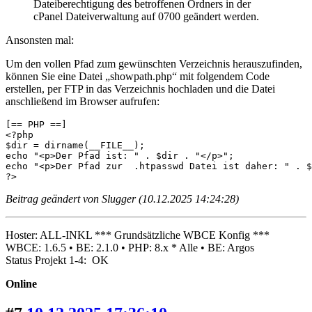
Dateiberechtigung des betroffenen Ordners in der
cPanel Dateiverwaltung auf 0700 geändert werden.
Ansonsten mal:
Um den vollen Pfad zum gewünschten Verzeichnis herauszufinden,
können Sie eine Datei „showpath.php“ mit folgendem Code
erstellen, per FTP in das Verzeichnis hochladen und die Datei
anschließend im Browser aufrufen:
[== PHP ==]

<?php

$dir = dirname(__FILE__);

echo "<p>Der Pfad ist: " . $dir . "</p>";

echo "<p>Der Pfad zur  .htpasswd Datei ist daher: " . $
?>
Beitrag geändert von Slugger (10.12.2025 14:24:28)
Hoster: ALL-INKL *** Grundsätzliche WBCE Konfig ***
WBCE: 1.6.5 • BE: 2.1.0 • PHP: 8.x * Alle • BE: Argos
Status Projekt 1-4: OK
Online