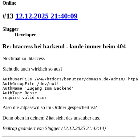
Online
#13
12.12.2025 21:40:09
Slugger
Developer
Re: htaccess bei backend - lande immer beim 404
Nochmal zu .htaccess
Sieht die auch wirklich so aus?
AuthUserFile /www/htdocs/benutzer/domain.de/admin/.htpa
AuthGroupFile /dev/null

AuthName 'Zugang zum Backend'

AuthType Basic

require valid-user
Also die .htpasswd so im Ordner gespeichert ist?
Denn oben in deinem Zitat sieht das unsauber aus.
Beitrag geändert von Slugger (12.12.2025 21:43:14)