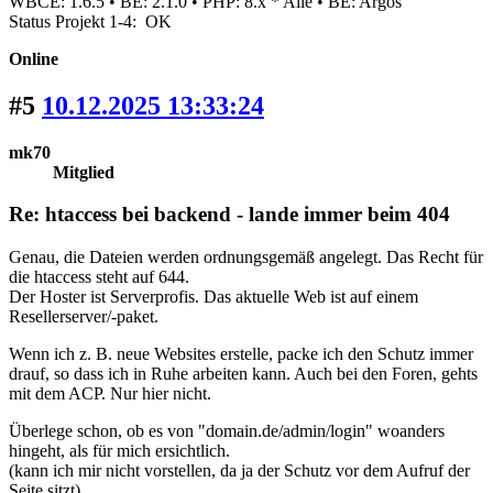
WBCE: 1.6.5 • BE: 2.1.0 • PHP: 8.x * Alle • BE: Argos
Status Projekt 1-4: OK
Online
#5
10.12.2025 13:33:24
mk70
Mitglied
Re: htaccess bei backend - lande immer beim 404
Genau, die Dateien werden ordnungsgemäß angelegt. Das Recht für
die htaccess steht auf 644.
Der Hoster ist Serverprofis. Das aktuelle Web ist auf einem
Resellerserver/-paket.
Wenn ich z. B. neue Websites erstelle, packe ich den Schutz immer
drauf, so dass ich in Ruhe arbeiten kann. Auch bei den Foren, gehts
mit dem ACP. Nur hier nicht.
Überlege schon, ob es von "domain.de/admin/login" woanders
hingeht, als für mich ersichtlich.
(kann ich mir nicht vorstellen, da ja der Schutz vor dem Aufruf der
Seite sitzt)