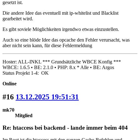
gesetzt ist.
Die andere Idee das eventuell mit ip-whitelist und Blacklist
gearbeitet wird.
Es gibt soviele Möglichkeiten irgendwo etwas einzustellen.
Auch so eine blöde Idee das opcache den Fehler verursacht, was
aber nicht sein kann, für diese Fehlermeldung
Hoster: ALL-INKL *** Grundsätzliche WBCE Konfig ***
WBCE: 1.6.5 • BE: 2.1.0 • PHP: 8.x * Alle • BE: Argos
Status Projekt 1-4: OK
Online
#16
13.12.2025 19:51:31
mk70
Mitglied
Re: htaccess bei backend - lande immer beim 404
Im Root ist die htaccess mit den ganzen Cache-Befehlen und