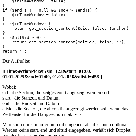
    $inTimeWindow = false;

}

if ($endTs !== null && $now > $endTs) {

    $inTimeWindow = false;

}

if ($inTimeWindow) {

    return get_section_content($sid, false, $anchor);

}

if ($altSid > 0) {

    return get_section_content($altSid, false, '');

}

return '';
Der Aufruf ist:
[[TimeSectionPicker?sid=123&start=01:00,
01.01.2025&end=01:00, 01.01.2026&altsid=456]]
Wobei:
sid= die Section, die zeitgesteuert angezeigt werden soll
start= die Startzeit und Datum
end= die Endzeit und Datum
altsid= die Section, die alternativ angezeigt werden soll, wenn das
Zeitfenster für die Hauptsection inaktiv ist.
Man kann nur start oder nur end eingeben, altsid ist auch optional.
Werden keine start, end und altsid eingegeben, verhält sich Droplet
wie der klassische Sectionpicker.