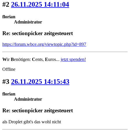
#2
26.11.2025 14:11:04
florian
Administrator
Re: sectionpicker zeitgesteuert
https://forum.wbce.org/viewtopic.php?id=897
W
ir
B
enötigen:
C
ents,
E
uros...
jetzt spenden!
Offline
#3
26.11.2025 14:15:43
florian
Administrator
Re: sectionpicker zeitgesteuert
als Droplet gibt's das wohl nicht