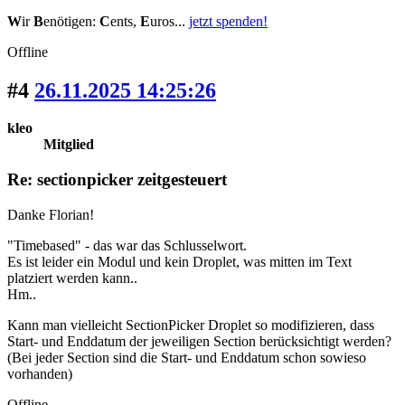
W
ir
B
enötigen:
C
ents,
E
uros...
jetzt spenden!
Offline
#4
26.11.2025 14:25:26
kleo
Mitglied
Re: sectionpicker zeitgesteuert
Danke Florian!
"Timebased" - das war das Schlusselwort.
Es ist leider ein Modul und kein Droplet, was mitten im Text
platziert werden kann..
Hm..
Kann man vielleicht SectionPicker Droplet so modifizieren, dass
Start- und Enddatum der jeweiligen Section berücksichtigt werden?
(Bei jeder Section sind die Start- und Enddatum schon sowieso
vorhanden)
Offline