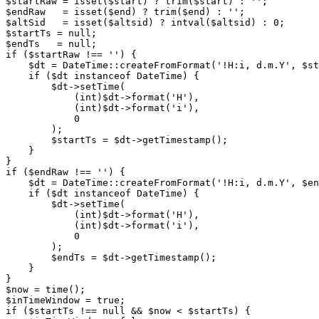
$startRaw = isset($start) ? trim($start) : '';

$endRaw   = isset($end) ? trim($end) : '';

$altSid   = isset($altsid) ? intval($altsid) : 0;

$startTs = null;

$endTs   = null;

if ($startRaw !== '') {

    $dt = DateTime::createFromFormat('!H:i, d.m.Y', $st
    if ($dt instanceof DateTime) {

        $dt->setTime(

            (int)$dt->format('H'),

            (int)$dt->format('i'),

            0

        );

        $startTs = $dt->getTimestamp();

    }

}

if ($endRaw !== '') {

    $dt = DateTime::createFromFormat('!H:i, d.m.Y', $en
    if ($dt instanceof DateTime) {

        $dt->setTime(

            (int)$dt->format('H'),

            (int)$dt->format('i'),

            0

        );

        $endTs = $dt->getTimestamp();

    }

}

$now = time();

$inTimeWindow = true;

if ($startTs !== null && $now < $startTs) {
