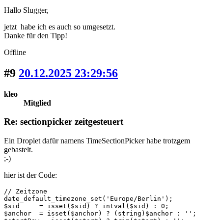
Hallo Slugger,
jetzt habe ich es auch so umgesetzt.
Danke für den Tipp!
Offline
#9
20.12.2025 23:29:56
kleo
Mitglied
Re: sectionpicker zeitgesteuert
Ein Droplet dafür namens TimeSectionPicker habe trotzgem
gebastelt.
;-)
hier ist der Code:
// Zeitzone

date_default_timezone_set('Europe/Berlin');

$sid     = isset($sid) ? intval($sid) : 0;

$anchor  = isset($anchor) ? (string)$anchor : '';
