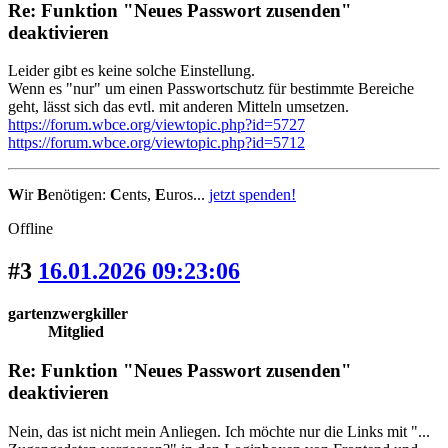
Re: Funktion "Neues Passwort zusenden"
deaktivieren
Leider gibt es keine solche Einstellung.
Wenn es "nur" um einen Passwortschutz für bestimmte Bereiche
geht, lässt sich das evtl. mit anderen Mitteln umsetzen.
https://forum.wbce.org/viewtopic.php?id=5727
https://forum.wbce.org/viewtopic.php?id=5712
W
ir
B
enötigen:
C
ents,
E
uros...
jetzt spenden!
Offline
#3
16.01.2026 09:23:06
gartenzwergkiller
Mitglied
Re: Funktion "Neues Passwort zusenden"
deaktivieren
Nein, das ist nicht mein Anliegen. Ich möchte nur die Links mit "...