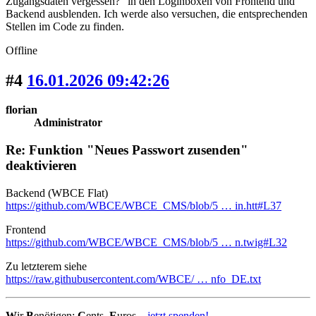
Zugangsdaten vergessen?" in den Loginboxen von Frontend und
Backend ausblenden. Ich werde also versuchen, die entsprechenden
Stellen im Code zu finden.
Offline
#4
16.01.2026 09:42:26
florian
Administrator
Re: Funktion "Neues Passwort zusenden"
deaktivieren
Backend (WBCE Flat)
https://github.com/WBCE/WBCE_CMS/blob/5 … in.htt#L37
Frontend
https://github.com/WBCE/WBCE_CMS/blob/5 … n.twig#L32
Zu letzterem siehe
https://raw.githubusercontent.com/WBCE/ … nfo_DE.txt
W
ir
B
enötigen:
C
ents,
E
uros...
jetzt spenden!