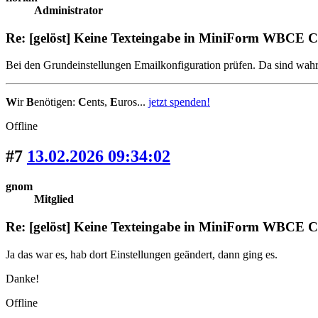
Administrator
Re: [gelöst] Keine Texteingabe in MiniForm WBCE 
Bei den Grundeinstellungen Emailkonfiguration prüfen. Da sind wahr
W
ir
B
enötigen:
C
ents,
E
uros...
jetzt spenden!
Offline
#7
13.02.2026 09:34:02
gnom
Mitglied
Re: [gelöst] Keine Texteingabe in MiniForm WBCE 
Ja das war es, hab dort Einstellungen geändert, dann ging es.
Danke!
Offline