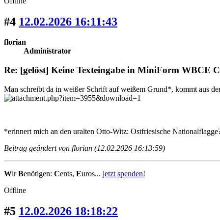
Offline
#4
12.02.2026 16:11:43
florian
Administrator
Re: [gelöst] Keine Texteingabe in MiniForm WBCE 
Man schreibt da in weißer Schrift auf weißem Grund*, kommt aus der
*erinnert mich an den uralten Otto-Witz: Ostfriesische Nationalflag
Beitrag geändert von florian (12.02.2026 16:13:59)
W
ir
B
enötigen:
C
ents,
E
uros...
jetzt spenden!
Offline
#5
12.02.2026 18:18:22