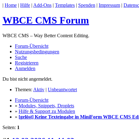
|
Home
|
Hilfe
|
Add-Ons
|
Templates
|
Spenden
|
Impressum
|
Datensc
WBCE CMS Forum
WBCE CMS – Way Better Content Editing.
Forum-Übersicht
Nutzungsbedingungen
Suche
Registrieren
Anmelden
Du bist nicht angemeldet.
Themen:
Aktiv
|
Unbeantwortet
Forum-Übersicht
»
Modules, Snippets, Droplets
»
Hilfe & Support zu Modulen
»
[gelöst] Keine Texteingabe in MiniForm WBCE CMS Ed
Seiten:
1