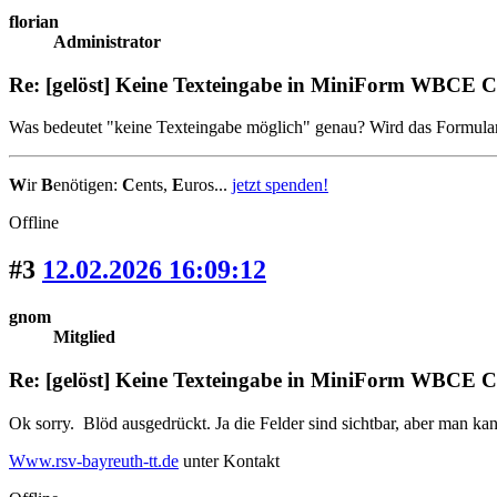
florian
Administrator
Re: [gelöst] Keine Texteingabe in MiniForm WBCE 
Was bedeutet "keine Texteingabe möglich" genau? Wird das Formular ni
W
ir
B
enötigen:
C
ents,
E
uros...
jetzt spenden!
Offline
#3
12.02.2026 16:09:12
gnom
Mitglied
Re: [gelöst] Keine Texteingabe in MiniForm WBCE 
Ok sorry. Blöd ausgedrückt. Ja die Felder sind sichtbar, aber man kan
Www.rsv-bayreuth-tt.de
unter Kontakt