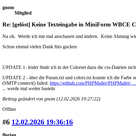
gnom
Mitglied
Re: [gelöst] Keine Texteingabe in MiniForm WBCE 
Na oh. Werde ich mir mal anschauen und ändern. Keine Ahnung wi
Schon einmal vielen Dank fürs gucken
UPDATE 1- leider finde ich in der Colorset dazu die css-Dateien nich
UPDATE 2 - über die Param.txt und colors.txt konnte ich die Farbe 
(SMTP connect() failed.
https://github.com/PHPMailer/PHPMailer/ …
... werde mal weiter basteln
Beitrag geändert von gnom (12.02.2026 19:27:22)
Offline
#6
12.02.2026 19:36:16
florian