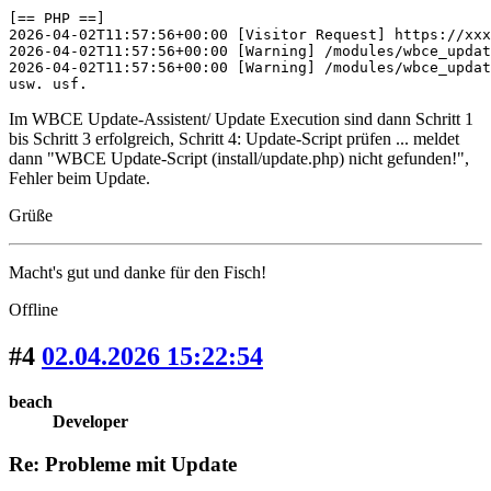
[== PHP ==]

2026-04-02T11:57:56+00:00 [Visitor Request] https://xxx
2026-04-02T11:57:56+00:00 [Warning] /modules/wbce_updat
2026-04-02T11:57:56+00:00 [Warning] /modules/wbce_updat
usw. usf.
Im WBCE Update-Assistent/ Update Execution sind dann Schritt 1
bis Schritt 3 erfolgreich, Schritt 4: Update-Script prüfen ... meldet
dann "WBCE Update-Script (install/update.php) nicht gefunden!",
Fehler beim Update.
Grüße
Macht's gut und danke für den Fisch!
Offline
#4
02.04.2026 15:22:54
beach
Developer
Re: Probleme mit Update