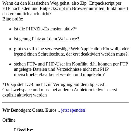
Wenn du den klassischen Weg gehst, also Zip+Entpackscript per
FTP hochladen und Entpackscript im Browser aufrufen, funktioniert
das vremutlich auch nicht?
Bitte prüfe:
ist die PHP-Zip-Extension aktiv?*
ist genug Platz auf dem Webspace?
gibt es evtl. eine serversesitige Web Application Firewall, oder
irgend einen Schreibschutz, der erst deaktiviert werden muss?
stehen FTP- und PHP-User im Konflikt, d.h. können per FTP
angelegte Dateien und Verzeichnisse nicht mit PHP
überschrieben/bearbeitet werden und umgekehrt?
*Unzip steht z.B. nicht zur Verfügung auf dem bplaced-
Gratiswebspace und muss bei anderen Anbietern teilweise erst
explizit aktiviert werden
W
ir
B
enötigen:
C
ents,
E
uros...
jetzt spenden!
Offline
Liked by: