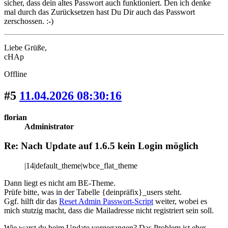
sicher, dass dein altes Passwort auch funktioniert. Den ich denke
mal durch das Zurücksetzen hast Du Dir auch das Passwort
zerschossen. :-)
Liebe Grüße,
cHAp
Offline
#5
11.04.2026 08:30:16
florian
Administrator
Re: Nach Update auf 1.6.5 kein Login möglich
|14|default_theme|wbce_flat_theme
Dann liegt es nicht am BE-Theme.
Prüfe bitte, was in der Tabelle {deinpräfix}_users steht.
Ggf. hilft dir das
Reset Admin Passwort-Script
weiter, wobei es
mich stutzig macht, dass die Mailadresse nicht registriert sein soll.
Wie warst du beim Update vorgegangen? Das Problem ist eher