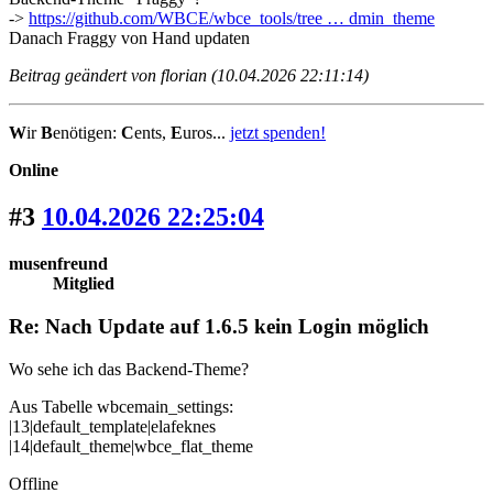
->
https://github.com/WBCE/wbce_tools/tree … dmin_theme
Danach Fraggy von Hand updaten
Beitrag geändert von florian (10.04.2026 22:11:14)
W
ir
B
enötigen:
C
ents,
E
uros...
jetzt spenden!
Online
#3
10.04.2026 22:25:04
musenfreund
Mitglied
Re: Nach Update auf 1.6.5 kein Login möglich
Wo sehe ich das Backend-Theme?
Aus Tabelle wbcemain_settings:
|13|default_template|elafeknes
|14|default_theme|wbce_flat_theme
Offline