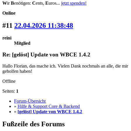
W
ir
B
enötigen:
C
ents,
E
uros...
jetzt spenden!
Online
#11
22.04.2026 11:38:48
reini
Mitglied
Re: [gelöst] Update von WBCE 1.4.2
Hallo Florian, das mache ich. Vielen Dank nochmals an alle, die mir
geholfen haben!
Offline
Seiten:
1
Forum-Übersicht
»
Hilfe & Support Core & Backend
»
[gelöst] Update von WBCE 1.4.2
Fußzeile des Forums