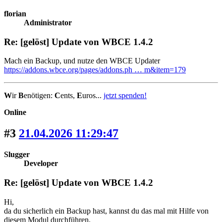
florian
Administrator
Re: [gelöst] Update von WBCE 1.4.2
Mach ein Backup, und nutze den WBCE Updater
https://addons.wbce.org/pages/addons.ph … m&item=179
W
ir
B
enötigen:
C
ents,
E
uros...
jetzt spenden!
Online
#3
21.04.2026 11:29:47
Slugger
Developer
Re: [gelöst] Update von WBCE 1.4.2
Hi,
da du sicherlich ein Backup hast, kannst du das mal mit Hilfe von
diesem Modul durchführen.