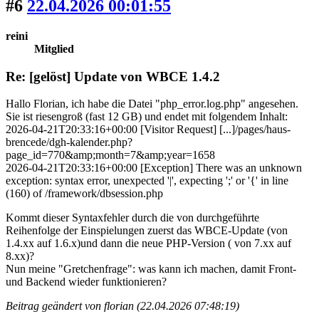
#6
22.04.2026 00:01:55
reini
Mitglied
Re: [gelöst] Update von WBCE 1.4.2
Hallo Florian, ich habe die Datei "php_error.log.php" angesehen.
Sie ist riesengroß (fast 12 GB) und endet mit folgendem Inhalt:
2026-04-21T20:33:16+00:00 [Visitor Request] [...]/pages/haus-
brencede/dgh-kalender.php?
page_id=770&amp;month=7&amp;year=1658
2026-04-21T20:33:16+00:00 [Exception] There was an unknown
exception: syntax error, unexpected '|', expecting ';' or '{' in line
(160) of /framework/dbsession.php
Kommt dieser Syntaxfehler durch die von durchgeführte
Reihenfolge der Einspielungen zuerst das WBCE-Update (von
1.4.xx auf 1.6.x)und dann die neue PHP-Version ( von 7.xx auf
8.xx)?
Nun meine "Gretchenfrage": was kann ich machen, damit Front-
und Backend wieder funktionieren?
Beitrag geändert von florian (22.04.2026 07:48:19)