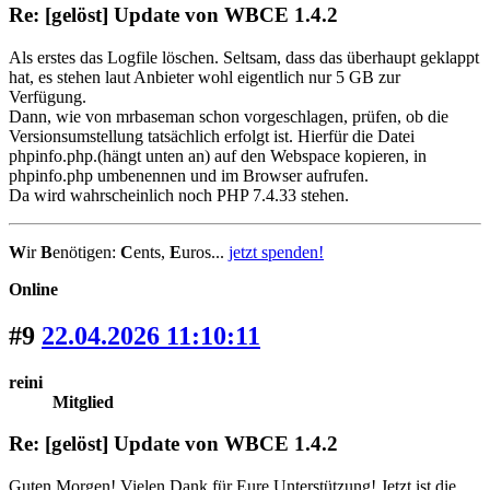
Re: [gelöst] Update von WBCE 1.4.2
Als erstes das Logfile löschen. Seltsam, dass das überhaupt geklappt
hat, es stehen laut Anbieter wohl eigentlich nur 5 GB zur
Verfügung.
Dann, wie von mrbaseman schon vorgeschlagen, prüfen, ob die
Versionsumstellung tatsächlich erfolgt ist. Hierfür die Datei
phpinfo.php.(hängt unten an) auf den Webspace kopieren, in
phpinfo.php umbenennen und im Browser aufrufen.
Da wird wahrscheinlich noch PHP 7.4.33 stehen.
W
ir
B
enötigen:
C
ents,
E
uros...
jetzt spenden!
Online
#9
22.04.2026 11:10:11
reini
Mitglied
Re: [gelöst] Update von WBCE 1.4.2
Guten Morgen! Vielen Dank für Eure Unterstützung! Jetzt ist die