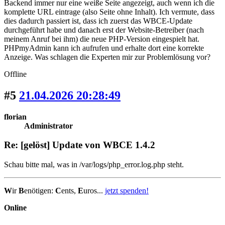
Backend immer nur eine weiße Seite angezeigt, auch wenn ich die
komplette URL eintrage (also Seite ohne Inhalt). Ich vermute, dass
dies dadurch passiert ist, dass ich zuerst das WBCE-Update
durchgeführt habe und danach erst der Website-Betreiber (nach
meinem Anruf bei ihm) die neue PHP-Version eingespielt hat.
PHPmyAdmin kann ich aufrufen und erhalte dort eine korrekte
Anzeige. Was schlagen die Experten mir zur Problemlösung vor?
Offline
#5
21.04.2026 20:28:49
florian
Administrator
Re: [gelöst] Update von WBCE 1.4.2
Schau bitte mal, was in /var/logs/php_error.log.php steht.
W
ir
B
enötigen:
C
ents,
E
uros...
jetzt spenden!
Online