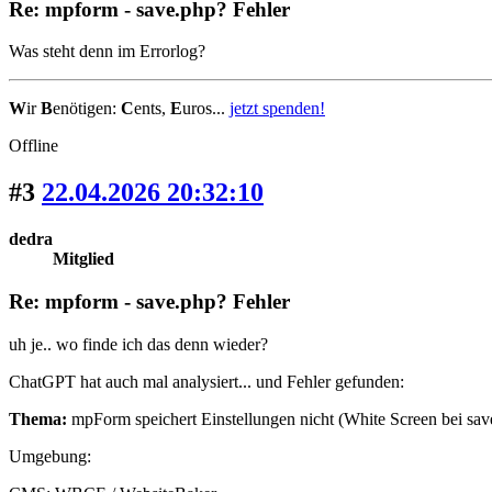
Re: mpform - save.php? Fehler
Was steht denn im Errorlog?
W
ir
B
enötigen:
C
ents,
E
uros...
jetzt spenden!
Offline
#3
22.04.2026 20:32:10
dedra
Mitglied
Re: mpform - save.php? Fehler
uh je.. wo finde ich das denn wieder?
ChatGPT hat auch mal analysiert... und Fehler gefunden:
Thema:
mpForm speichert Einstellungen nicht (White Screen bei sav
Umgebung: