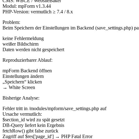
CMS: WBCE / WebsiteBaker
Modul: mpForm v1.3.44
PHP-Version: vermutlich ≥ 7.4 / 8.x
Problem:
Beim Speichern der Einstellungen im Backend (save_settings.php) pass
keine Fehlermeldung
weißer Bildschirm
Daten werden nicht gespeichert
Reproduzierbarer Ablauf:
mpForm Backend öffnen
Einstellungen ändern
„Speichern“ klicken
→ White Screen
Bisherige Analyse:
Fehler tritt in /modules/mpform/save_settings.php auf
Ursache vermutlich:
$section_id wird zu spät gesetzt
DB-Query liefert kein Ergebnis
fetchRow() gibt false zurück
Zugriff auf $res['page_id'] → PHP Fatal Error