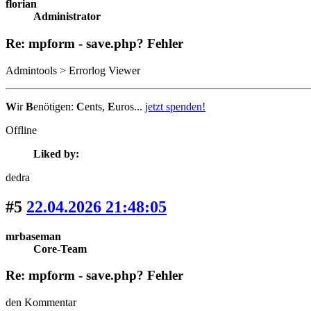
florian
Administrator
Re: mpform - save.php? Fehler
Admintools > Errorlog Viewer
W
ir
B
enötigen:
C
ents,
E
uros...
jetzt spenden!
Offline
Liked by:
dedra
#5
22.04.2026 21:48:05
mrbaseman
Core-Team
Re: mpform - save.php? Fehler
den Kommentar