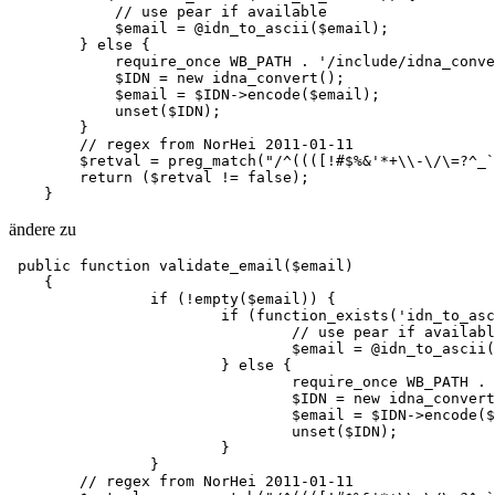
            // use pear if available

            $email = @idn_to_ascii($email);

        } else {

            require_once WB_PATH . '/include/idna_conve
            $IDN = new idna_convert();

            $email = $IDN->encode($email);

            unset($IDN);

        }

        // regex from NorHei 2011-01-11

        $retval = preg_match("/^((([!#$%&'*+\\-\/\=?^_`
        return ($retval != false);

    }
ändere zu
 public function validate_email($email)

    {

		if (!empty($email)) {

			if (function_exists('idn_to_ascii')) {

				// use pear if available

				$email = @idn_to_ascii($email);

			} else {

				require_once WB_PATH . '/include/idna_convert/idna_convert.class.php';

				$IDN = new idna_convert();

				$email = $IDN->encode($email);

				unset($IDN);

			}

		}

        // regex from NorHei 2011-01-11
