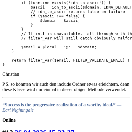
        if (function_exists('idn_to_ascii')) {

            $ascii = idn_to_ascii($domain, IDNA_DEFAULT
            // idn_to_ascii returns false on failure

            if ($ascii !== false) {

                $domain = $ascii;

            }

        }

        // If intl is unavailable, fall through with th
        // filter_var will still catch obviously malfor
        $email = $local . '@' . $domain;

    }

    return filter_var($email, FILTER_VALIDATE_EMAIL) !=
}
Christian
P.S. so könnten wir auch den include Ordner etwas erleichtern, denn
diese Klasse wird nur einmal in dieser obigen Methode verwendet.
“Success is the progressive realization of a worthy ideal.”
―
Earl Nightingale
Online