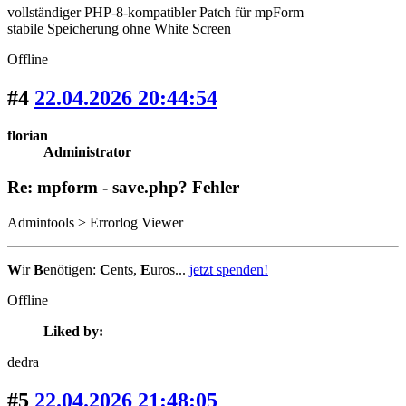
vollständiger PHP-8-kompatibler Patch für mpForm
stabile Speicherung ohne White Screen
Offline
#4
22.04.2026 20:44:54
florian
Administrator
Re: mpform - save.php? Fehler
Admintools > Errorlog Viewer
W
ir
B
enötigen:
C
ents,
E
uros...
jetzt spenden!
Offline
Liked by:
dedra
#5
22.04.2026 21:48:05