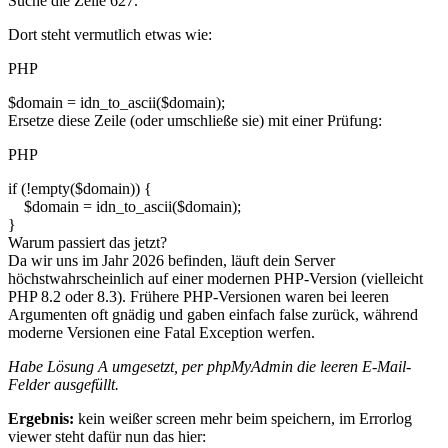
Suche die Zeile 627.
Dort steht vermutlich etwas wie:
PHP
$domain = idn_to_ascii($domain);
Ersetze diese Zeile (oder umschließe sie) mit einer Prüfung:
PHP
if (!empty($domain)) {
$domain = idn_to_ascii($domain);
}
Warum passiert das jetzt?
Da wir uns im Jahr 2026 befinden, läuft dein Server
höchstwahrscheinlich auf einer modernen PHP-Version (vielleicht
PHP 8.2 oder 8.3). Frühere PHP-Versionen waren bei leeren
Argumenten oft gnädig und gaben einfach false zurück, während
moderne Versionen eine Fatal Exception werfen.
Habe Lösung A umgesetzt, per phpMyAdmin die leeren E-Mail-
Felder ausgefüllt.
Ergebnis:
kein weißer screen mehr beim speichern, im Errorlog
viewer steht dafür nun das hier: