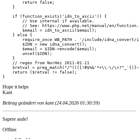
        return false;

    }

    if (function_exists('idn_to_ascii')) {

        // Use internal if available.

        // See: https://www.php.net/manual/en/function.
        $email = idn_to_ascii($email);

    } else {

        require_once WB_PATH . '/include/idna_convert/i
        $IDN = new idna_convert();

        $email = $IDN->encode($email);

        unset($IDN);

    }

    // regex from NorHei 2011-01-11

    $retval = preg_match("/^((([!#$%&'*+\\-\/\=?^_`{|}~
    return ($retval != false);

}
Hope it helps
Kant
Beitrag geändert von kant (24.04.2026 01:30:59)
Sapere aude!
Offline