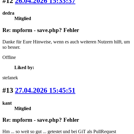
#12
26.04.2026 15:33:37
dedra
Mitglied
Re: mpform - save.php? Fehler
Danke für Eure Hinweise, wenn es auch weiteren Nutzern hilft, um
so besser.
Offline
Liked by:
stefanek
#13
27.04.2026 15:45:51
kant
Mitglied
Re: mpform - save.php? Fehler
Hm ... so weit so gut ... getestet und bei GiT als PullRequest