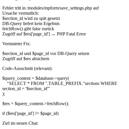
Fehler tritt in /modules/mpform/save_settings.php auf
Ursache vermutlich:
$section_id wird zu spät gesetzt
DB-Query liefert kein Ergebnis
fetchRow() gibt false zurück
Zugriff auf $res['page_id'] → PHP Fatal Error
Vermuteter Fix:
$section_id und $page_id vor DB-Query setzen
Zugriff auf $res absichern
Code-Ausschnitt (relevant):
$query_content = $database->query(
"SELECT * FROM ".TABLE_PREFIX."sections WHERE
section_id = '$section_id'"
);
$res = $query_content->fetchRow();
if ($res['page_id'] != $page_id)
Ziel im neuen Chat: