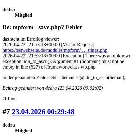
dedra
Mitglied
Re: mpform - save.php? Fehler
das steht im Errorlog viewer:
2026-04-22T21:53:18+00:00 [Visitor Request]
https://testwebseite.de/modules/mpform/ … ttings.php
2026-04-22T21:53:18+00:00 [Exception] There was an unknown
exception: idn_to_ascii(): Argument #1 ($domain) must not be
empty in line (627) of /framework/class.wb.php
in der genannten Zeile steht: $email = @idn_to_ascii($email);
Beitrag geändert von dedra (23.04.2026 00:02:02)
Offline
#7
23.04.2026 00:29:48
dedra
Mitglied