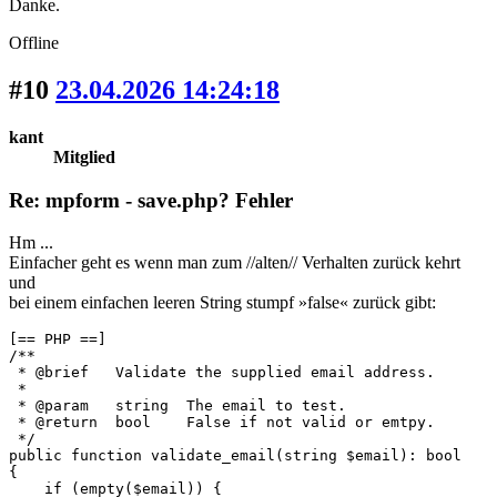
Danke.
Offline
#10
23.04.2026 14:24:18
kant
Mitglied
Re: mpform - save.php? Fehler
Hm ...
Einfacher geht es wenn man zum //alten// Verhalten zurück kehrt
und
bei einem einfachen leeren String stumpf »false« zurück gibt:
[== PHP ==]

/**

 * @brief   Validate the supplied email address.

 *

 * @param   string  The email to test.

 * @return  bool    False if not valid or emtpy. 

 */

public function validate_email(string $email): bool

{

    if (empty($email)) {
