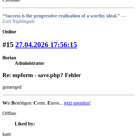
“Success is the progressive realization of a worthy ideal.”
―
Earl Nightingale
Online
#15
27.04.2026 17:56:15
florian
Administrator
Re: mpform - save.php? Fehler
gemerged
W
ir
B
enötigen:
C
ents,
E
uros...
jetzt spenden!
Offline
Liked by:
kant