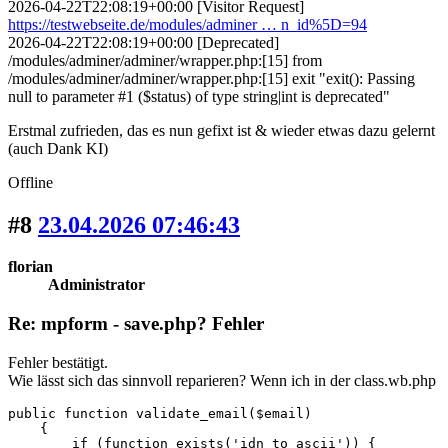
2026-04-22T22:08:19+00:00 [Visitor Request]
https://testwebseite.de/modules/adminer … n_id%5D=94
2026-04-22T22:08:19+00:00 [Deprecated]
/modules/adminer/adminer/wrapper.php:[15] from
/modules/adminer/adminer/wrapper.php:[15] exit "exit(): Passing
null to parameter #1 ($status) of type string|int is deprecated"
Erstmal zufrieden, das es nun gefixt ist & wieder etwas dazu gelernt
(auch Dank KI)
Offline
#8
23.04.2026 07:46:43
florian
Administrator
Re: mpform - save.php? Fehler
Fehler bestätigt.
Wie lässt sich das sinnvoll reparieren? Wenn ich in der class.wb.php
public function validate_email($email)

    {

        if (function_exists('idn_to_ascii')) {
