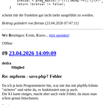
        $retval = preg_match("/^((([!#$%&'*+\\-\/\=?^_`
        return ($retval != false);

    }
scheint mir die Funktion gar nicht mehr ausgeführt zu werden.
Beitrag geändert von florian (23.04.2026 07:47:11)
W
ir
B
enötigen:
C
ents,
E
uros...
jetzt spenden!
Offline
#9
23.04.2026 14:09:09
dedra
Mitglied
Re: mpform - save.php? Fehler
Da ich ja kein Programmierer bin, war mir das mit phpMyAdmin
"sicherer" und siehe da, es funktioniert nun ja auch.
Die KI kann einiges, macht aber auch viele Fehler, da muss man
schon genau hinschauen.