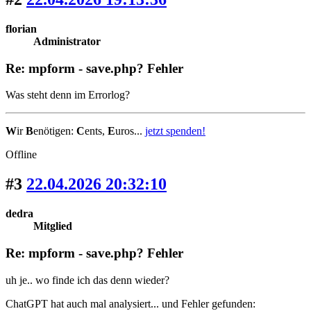
florian
Administrator
Re: mpform - save.php? Fehler
Was steht denn im Errorlog?
W
ir
B
enötigen:
C
ents,
E
uros...
jetzt spenden!
Offline
#3
22.04.2026 20:32:10
dedra
Mitglied
Re: mpform - save.php? Fehler
uh je.. wo finde ich das denn wieder?
ChatGPT hat auch mal analysiert... und Fehler gefunden: