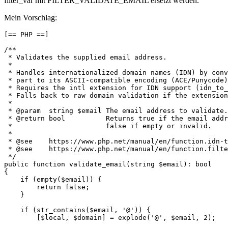
filter_var mit FILTER_VALIDATE_EMAIL ersetzt werden.
Mein Vorschlag:
[== PHP ==]

/**

 * Validates the supplied email address.

 *

 * Handles internationalized domain names (IDN) by conv
 * part to its ASCII-compatible encoding (ACE/Punycode)
 * Requires the intl extension for IDN support (idn_to_
 * Falls back to raw domain validation if the extension
 *

 * @param  string $email The email address to validate.

 * @return bool          Returns true if the email addr
 *                       false if empty or invalid.

 *

 * @see    https://www.php.net/manual/en/function.idn-t
 * @see    https://www.php.net/manual/en/function.filte
 */

public function validate_email(string $email): bool

{

    if (empty($email)) {

        return false;

    }

    if (str_contains($email, '@')) {

        [$local, $domain] = explode('@', $email, 2);
