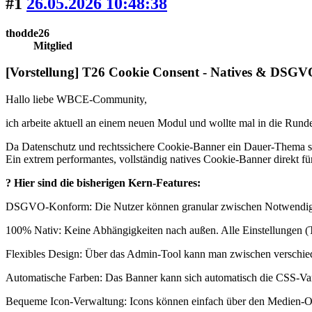
#1
26.05.2026 10:48:38
thodde26
Mitglied
[Vorstellung] T26 Cookie Consent - Natives & DSG
Hallo liebe WBCE-Community,
ich arbeite aktuell an einem neuen Modul und wollte mal in die Runde 
Da Datenschutz und rechtssichere Cookie-Banner ein Dauer-Thema sind
Ein extrem performantes, vollständig natives Cookie-Banner direkt
? Hier sind die bisherigen Kern-Features:
DSGVO-Konform: Die Nutzer können granular zwischen Notwendige
100% Nativ: Keine Abhängigkeiten nach außen. Alle Einstellungen 
Flexibles Design: Über das Admin-Tool kann man zwischen verschiede
Automatische Farben: Das Banner kann sich automatisch die CSS-Var
Bequeme Icon-Verwaltung: Icons können einfach über den Medien-Or