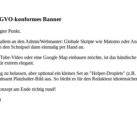
 DSGVO-konformes Banner
gter Punkt.
or allem an den Admin/Webmaster: Globale Skripte wie Matomo oder Anal
n den Schnipsel dann einmalig per Hand an.
 YouTube-Video oder eine Google Map einbauen möchte, ist das händisc
ür extrem elegant.
 zu belassen, aber optional ein kleines Set an "Helper-Droplets" (z.
itsamt Platzhalter-Bild aus. So bleibt es für den Redakteur idiotensicher
onzept am Ende richtig rund!
t