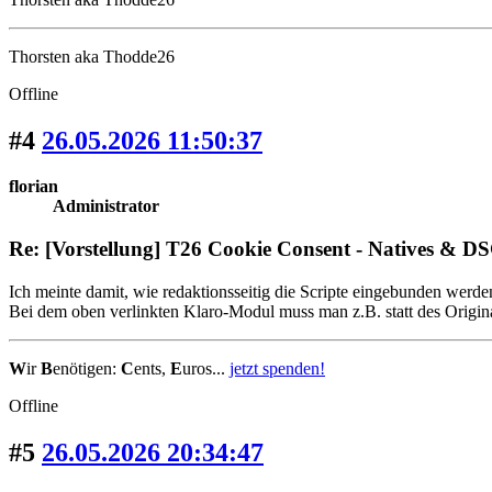
Thorsten aka Thodde26
Offline
#4
26.05.2026 11:50:37
florian
Administrator
Re: [Vorstellung] T26 Cookie Consent - Natives &
Ich meinte damit, wie redaktionsseitig die Scripte eingebunden werden 
Bei dem oben verlinkten Klaro-Modul muss man z.B. statt des Origin
W
ir
B
enötigen:
C
ents,
E
uros...
jetzt spenden!
Offline
#5
26.05.2026 20:34:47