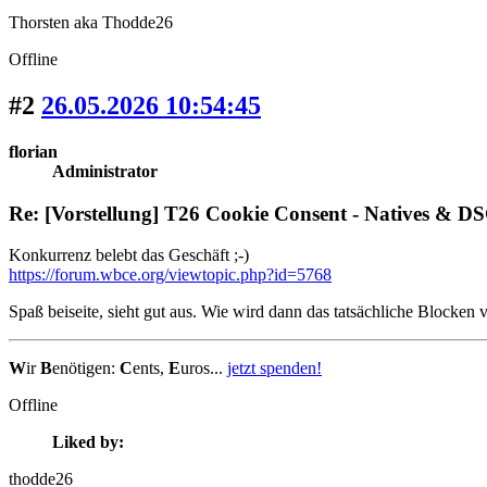
Thorsten aka Thodde26
Offline
#2
26.05.2026 10:54:45
florian
Administrator
Re: [Vorstellung] T26 Cookie Consent - Natives &
Konkurrenz belebt das Geschäft ;-)
https://forum.wbce.org/viewtopic.php?id=5768
Spaß beiseite, sieht gut aus. Wie wird dann das tatsächliche Blocken v
W
ir
B
enötigen:
C
ents,
E
uros...
jetzt spenden!
Offline
Liked by:
thodde26