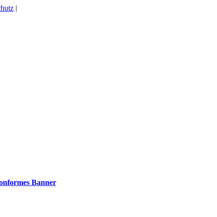
hutz
|
konformes Banner