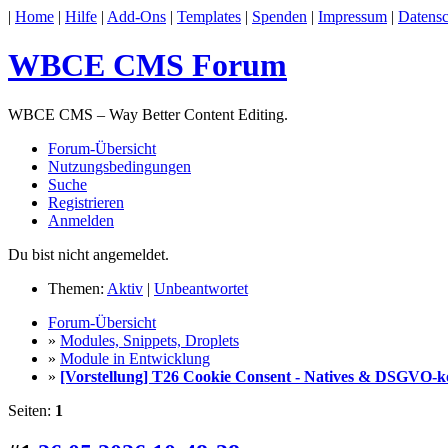
|
Home
|
Hilfe
|
Add-Ons
|
Templates
|
Spenden
|
Impressum
|
Datensc
WBCE CMS Forum
WBCE CMS – Way Better Content Editing.
Forum-Übersicht
Nutzungsbedingungen
Suche
Registrieren
Anmelden
Du bist nicht angemeldet.
Themen:
Aktiv
|
Unbeantwortet
Forum-Übersicht
»
Modules, Snippets, Droplets
»
Module in Entwicklung
»
[Vorstellung] T26 Cookie Consent - Natives & DSGVO-
Seiten:
1