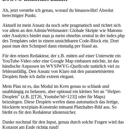
Ah, jetzt verstehe ich genau, worauf du hinauswillst! Absolut
berechtigter Punkt.
Aktuell ist mein Ansatz da noch sehr pragmatisch und richtet sich
vor allem an den Admin/Webmaster: Globale Skripte wie Matomo
oder Analytics bindet man ja meist ohnehin zentral in der index.php
des Templates oder in einem unsichtbaren Code-Block ein. Dort
passt man den Schnipsel dann einmalig per Hand an.
Für den reinen Redakteur, der z.B. mitten auf einer Unterseite ein
YouTube-Video oder eine Google Map einbauen möchte, ist das
händische Anpassen im WYSIWYG-Quellcode natürlich viel zu
fehleranfällig. Den Ansatz von Klaro mit den parametrisierten
Droplets finde ich dafür extrem elegant.
Mein Plan ist es, das Modul im Kern genau so schlank und
unabhängig zu belassen, aber optional ein kleines Set an "Helper-
Droplets" (z.B. [[T26_Youtube?id=123]] oder für Maps)
beizulegen. Diese Droplets werfen dann automatisch das fertige,
blockierte text/plain-Konstrukt mitsamt Platzhalter-Bild aus. So
bleibt es für den Redakteur idiotensicher.
Danke nochmal für den Input, genau durch solche Fragen wird das
Konzept am Ende richtig rund!