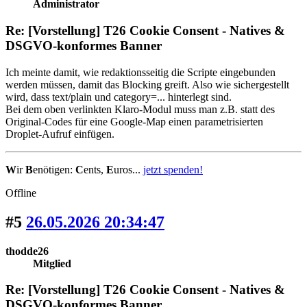
Administrator
Re: [Vorstellung] T26 Cookie Consent - Natives &
DSGVO-konformes Banner
Ich meinte damit, wie redaktionsseitig die Scripte eingebunden
werden müssen, damit das Blocking greift. Also wie sichergestellt
wird, dass text/plain und category=... hinterlegt sind.
Bei dem oben verlinkten Klaro-Modul muss man z.B. statt des
Original-Codes für eine Google-Map einen parametrisierten
Droplet-Aufruf einfügen.
W
ir
B
enötigen:
C
ents,
E
uros...
jetzt spenden!
Offline
#5
26.05.2026 20:34:47
thodde26
Mitglied
Re: [Vorstellung] T26 Cookie Consent - Natives &
DSGVO-konformes Banner