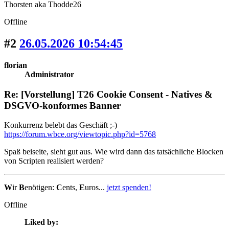
Thorsten aka Thodde26
Offline
#2
26.05.2026 10:54:45
florian
Administrator
Re: [Vorstellung] T26 Cookie Consent - Natives &
DSGVO-konformes Banner
Konkurrenz belebt das Geschäft ;-)
https://forum.wbce.org/viewtopic.php?id=5768
Spaß beiseite, sieht gut aus. Wie wird dann das tatsächliche Blocken
von Scripten realisiert werden?
W
ir
B
enötigen:
C
ents,
E
uros...
jetzt spenden!
Offline
Liked by: