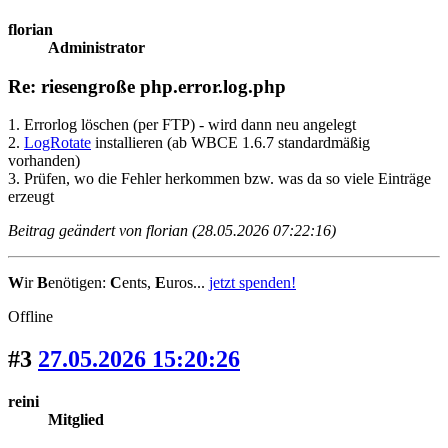
florian
Administrator
Re: riesengroße php.error.log.php
1. Errorlog löschen (per FTP) - wird dann neu angelegt
2.
LogRotate
installieren
(ab WBCE 1.6.7 standardmäßig
vorhanden)
3. Prüfen, wo die Fehler herkommen bzw. was da so viele Einträge
erzeugt
Beitrag geändert von florian (28.05.2026 07:22:16)
W
ir
B
enötigen:
C
ents,
E
uros...
jetzt spenden!
Offline
#3
27.05.2026 15:20:26
reini
Mitglied