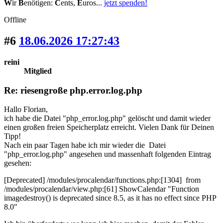
W
ir
B
enötigen:
C
ents,
E
uros...
jetzt spenden!
Offline
#6
18.06.2026 17:27:43
reini
Mitglied
Re: riesengroße php.error.log.php
Hallo Florian,
ich habe die Datei "php_error.log.php" gelöscht und damit wieder
einen großen freien Speicherplatz erreicht. Vielen Dank für Deinen
Tipp!
Nach ein paar Tagen habe ich mir wieder die Datei
"php_error.log.php" angesehen und massenhaft folgenden Eintrag
gesehen:
[Deprecated] /modules/procalendar/functions.php:[1304] from
/modules/procalendar/view.php:[61] ShowCalendar "Function
imagedestroy() is deprecated since 8.5, as it has no effect since PHP
8.0"