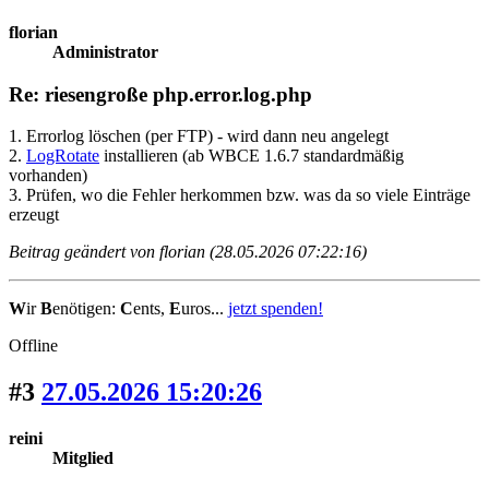
florian
Administrator
Re: riesengroße php.error.log.php
1. Errorlog löschen (per FTP) - wird dann neu angelegt
2.
LogRotate
installieren
(ab WBCE 1.6.7 standardmäßig
vorhanden)
3. Prüfen, wo die Fehler herkommen bzw. was da so viele Einträge
erzeugt
Beitrag geändert von florian (28.05.2026 07:22:16)
W
ir
B
enötigen:
C
ents,
E
uros...
jetzt spenden!
Offline
#3
27.05.2026 15:20:26
reini
Mitglied