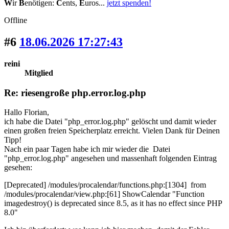
W
ir
B
enötigen:
C
ents,
E
uros...
jetzt spenden!
Offline
#6
18.06.2026 17:27:43
reini
Mitglied
Re: riesengroße php.error.log.php
Hallo Florian,
ich habe die Datei "php_error.log.php" gelöscht und damit wieder
einen großen freien Speicherplatz erreicht. Vielen Dank für Deinen
Tipp!
Nach ein paar Tagen habe ich mir wieder die Datei
"php_error.log.php" angesehen und massenhaft folgenden Eintrag
gesehen:
[Deprecated] /modules/procalendar/functions.php:[1304] from
/modules/procalendar/view.php:[61] ShowCalendar "Function
imagedestroy() is deprecated since 8.5, as it has no effect since PHP
8.0"