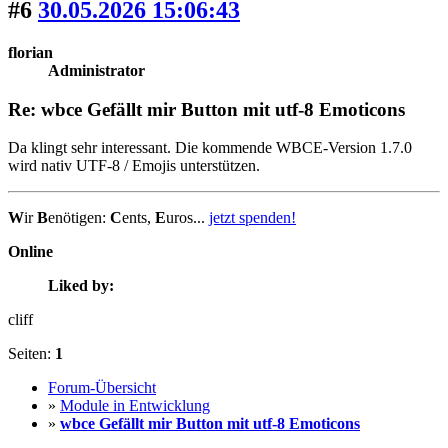
#6
30.05.2026 15:06:43
florian
Administrator
Re: wbce Gefällt mir Button mit utf-8 Emoticons
Da klingt sehr interessant. Die kommende WBCE-Version 1.7.0
wird nativ UTF-8 / Emojis unterstützen.
W
ir
B
enötigen:
C
ents,
E
uros...
jetzt spenden!
Online
Liked by:
cliff
Seiten:
1
Forum-Übersicht
»
Module in Entwicklung
»
wbce Gefällt mir Button mit utf-8 Emoticons